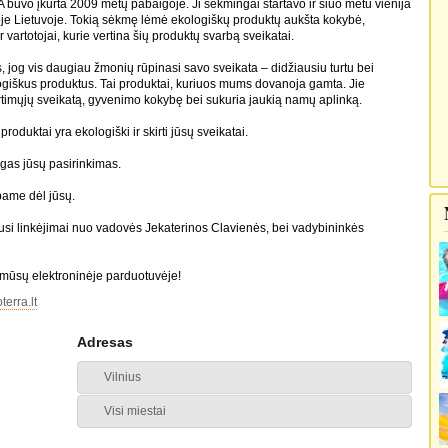
vo įkurta 2009 metų pabaigoje. Ji sėkmingai startavo ir šiuo metu vienija
oje Lietuvoje. Tokią sėkmę lėmė ekologiškų produktų aukšta kokybė,
ir vartotojai, kurie vertina šių produktų svarbą sveikatai.
 jog vis daugiau žmonių rūpinasi savo sveikata – didžiausiu turtu bei
logiškus produktus. Tai produktai, kuriuos mums dovanoja gamta. Jie
artimųjų sveikatą, gyvenimo kokybę bei sukuria jaukią namų aplinką.
duktai yra ekologiški ir skirti jūsų sveikatai.
gas jūsų pasirinkimas.
me dėl jūsų.
ausi linkėjimai nuo vadovės Jekaterinos Clavienės, bei vadybininkės
mūsų elektroninėje parduotuvėje!
erra.lt
Adresas
Vilnius
Visi miestai