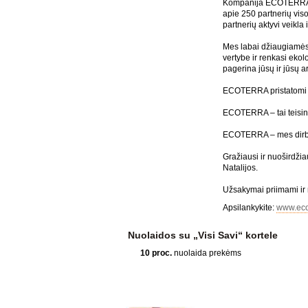
Kompanija ECOTERRA bu
apie 250 partnerių vis
partnerių aktyvi veikla 
Mes labai džiaugiamės,
vertybe ir renkasi eko
pagerina jūsų ir jūsų 
ECOTERRA pristatomi pro
ECOTERRA – tai teisin
ECOTERRA – mes dirba
Gražiausi ir nuoširdži
Natalijos.
Užsakymai priimami ir 
Apsilankykite:
www.ecot
Nuolaidos su „Visi Savi“ kortele
10 proc.
nuolaida prekėms