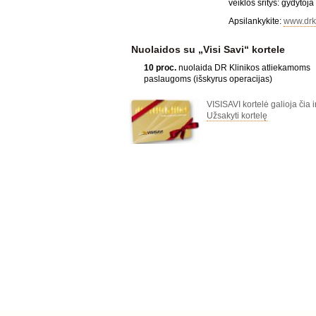
veiklos sritys: gydytoj
Apsilankykite:
www.drkl
Nuolaidos su „Visi Savi“ kortele
10 proc.
nuolaida DR Klinikos atliekamoms
paslaugoms (išskyrus operacijas)
VISISAVI kortelė galioja čia i
Užsakyti kortelę