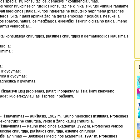
ios specialistų konsultacijos, dėmesys ir konfidencialumas.
s rekonstrukcinės chirurgijos konsultacinė klinika įsikūrusi Vilniuje ramiame
vati medicinos įstaiga, kurios interjeras nė truputėlio neprimena įprastinės
ros. Šilta ir jauki aplinka žadina geras emocijas ir pojūčius, nesukelia
os spalvos, natūralios medžiagos, eklektiški išskirtinio dizaino baldai, meno
antys veidrodžiai...
tai konsultuoja chirurgijos, plastinės chirurgijos ir dermatologijos klausimais:
urgija;
gimimai;
;
a;
a ir gydymas;
stika ir gydymas;
iagnostika ir gydymas.
šklausyti jūsų problemas, patarti ir objektyviai išsiaiškinti kiekvieno
adėti kuo efektyviau jas išspręsti ir pašalinti.
- Išsilavinimas — aukštasis, 1982 m. Kauno Medicinos institutas. Profesinės
 rekonstrukcinė chirurgija, veido ir žandikaulių chirurgija.
 Išsilavinimas — Kauno medicinos akademija, 1992 m. Profesinės veiklos
rukcinė chirurgija, plaštakos chirurgija, estetinė chirurgija.
 Išsilavinimas — Baltstogės Medicinos akademija, 1997 m. Profesinės