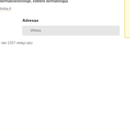
a dermatovenerologė, estetinė dermatologija.
inika.lt
Adresas
Vilnius
r dar 2357 vietų(-oje)