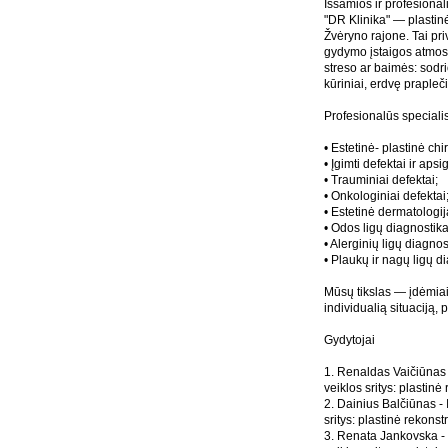
Išsamios ir profesional
"DR Klinika" — plastinė
Žvėryno rajone. Tai pri
gydymo įstaigos atmosfe
streso ar baimės: sodri
kūriniai, erdvę prapleči
Profesionalūs specialis
• Estetinė- plastinė chir
• Įgimti defektai ir apsi
• Trauminiai defektai;
• Onkologiniai defektai
• Estetinė dermatologij
• Odos ligų diagnostik
• Alerginių ligų diagno
• Plaukų ir nagų ligų d
Mūsų tikslas — įdėmiai i
individualią situaciją, p
Gydytojai
1. Renaldas Vaičiūnas 
veiklos sritys: plastinė
2. Dainius Balčiūnas -
sritys: plastinė rekonst
3. Renata Jankovska -