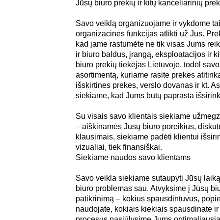
Jūsų biuro prekių ir kitų kanceliarinių p
Savo veiklą organizuojame ir vykdome tai
organizacines funkcijas atlikti už Jus. Pr
kad jame rastumėte ne tik visas Jums reik
ir biuro baldus, įrangą, eksploatacijos ir
biuro prekių tiekėjas Lietuvoje, todėl sav
asortimentą, kuriame rasite prekes atitink
išskirtines prekes, verslo dovanas ir kt. 
siekiame, kad Jums būtų paprasta išsirinkt
Su visais savo klientais siekiame užmegz
– aiškinamės Jūsų biuro poreikius, diskut
klausimais, siekiame padėti klientui išsir
vizualiai, tiek finansiškai.
Siekiame naudos savo klientams
Savo veikla siekiame sutaupyti Jūsų laiką
biuro problemas sau. Atvyksime į Jūsų biur
patikrinimą – kokius spausdintuvus, popi
naudojate, kokiais kiekiais spausdinate ir
procesus pasiūlysime Jums optimaliausią, 