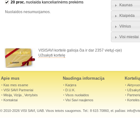
20 proc.
nuolaida kanceliarinėms prekėms
Kaunas
Nuolaidos nesumuojamos.
Klaipėda
Vilnius
Visi miestai
VISISAVI kortelė galioja čia ir dar 2357 vietų(-oje)
Užsakyti kortelę
Apie mus
Naudinga informacija
Korteli
Kas mes esame
Karjera
Aktyvuot
VISI SAVI Partneriai
D.U.K.
Užsakyti
Misija, Vizija , Vertybės
Visos nuolaidos
Partneri
Kontaktai
Visi Savi naujienos
Kortelės
© 2010-2026 VISI SAVI, UAB. Visos teisės saugomos. Tel.: 8 615 70860, el. paštas:
info@visi