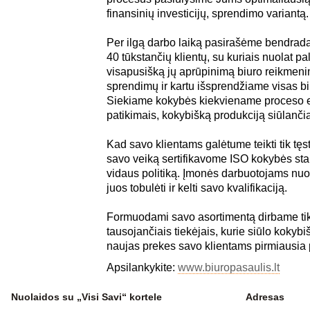
finansinių investicijų, sprendimo variantą.
Per ilgą darbo laiką pasirašėme bendrada
40 tūkstančių klientų, su kuriais nuolat pa
visapusišką jų aprūpinimą biuro reikmeni
sprendimų ir kartu išsprendžiame visas b
Siekiame kokybės kiekviename proceso e
patikimais, kokybišką produkciją siūlančia
Kad savo klientams galėtume teikti tik tęs
savo veiką sertifikavome ISO kokybės sta
vidaus politiką. Įmonės darbuotojams nu
juos tobulėti ir kelti savo kvalifikaciją.
Formuodami savo asortimentą dirbame tik 
tausojančiais tiekėjais, kurie siūlo kokyb
naujas prekes savo klientams pirmiausia
Apsilankykite:
www.biuropasaulis.lt
Nuolaidos su „Visi Savi“ kortele
Adresas