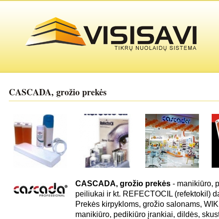
CASCADA, grožio prekės
CASCADA, grožio prekės
- manikiūro, p
peiliukai ir kt. REFECTOCIL (refektokil) 
Prekės kirpykloms, grožio salonams, WIK (v
manikiūro, pedikiūro įrankiai, dildės, skustu