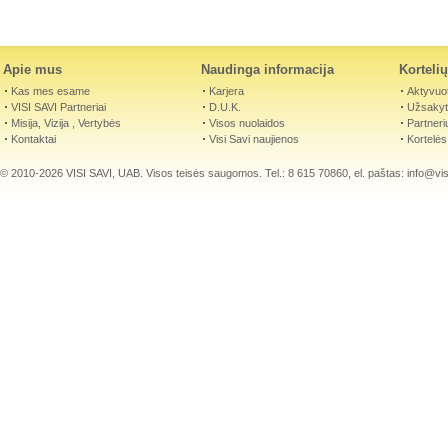
Apie mus
Naudinga informacija
Korteli
Kas mes esame
Karjera
Aktyvuot
VISI SAVI Partneriai
D.U.K.
Užsakyti
Misija, Vizija , Vertybės
Visos nuolaidos
Partneri
Kontaktai
Visi Savi naujienos
Kortelės
© 2010-2026 VISI SAVI, UAB. Visos teisės saugomos. Tel.: 8 615 70860, el. paštas:
info@visi