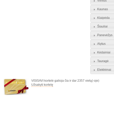
Vilnius
Kaunas
Klaipėda
Šiauliai
Panevėžys
Alytus
Kėdainiai
Tauragė
Elektrėnai
VISISAVI kortelė galioja čia ir dar 2357 vietų(-oje)
Užsakyti kortelę