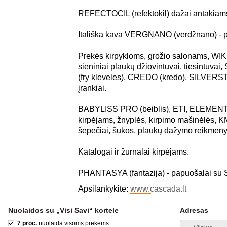
REFECTOCIL (refektokil) dažai antakiams
Itališka kava VERGNANO (verdžnano) - p
Prekės kirpykloms, grožio salonams, WIK (v
sieniniai plaukų džiovintuvai, tiesintu
(fry kleveles), CREDO (kredo), SILVERSTA
įrankiai.
BABYLISS PRO (beiblis), ETI, ELEMENT, 
kirpėjams, žnyplės, kirpimo mašinėlės, 
šepečiai, šukos, plaukų dažymo reikmeny
Katalogai ir žurnalai kirpėjams.
PHANTASYA (fantazija) - papuošalai su Sw
Apsilankykite:
www.cascada.lt
Nuolaidos su „Visi Savi“ kortele
Adresas
7 proc.
nuolaida visoms prekėms