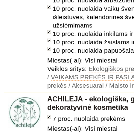
10 proc. nuolaida arbatžolė
10 proc. nuolaida vaikų šve
išleistuvės, kalendorinės šv
užsiėmimams
10 proc. nuolaida inkilams i
10 proc. nuolaida žaislams 
10 proc. nuolaida papuošal
Miestas(-ai): Visi miestai
Veiklos sritys:
Ekologiškos pre
/
VAIKAMS PREKĖS IR PAS
prekės
/
Aksesuarai
/
Maisto i
ACHILEJA - ekologiška, g
dekoratyvinė kosmetika
7 proc. nuolaida prekėms
Miestas(-ai): Visi miestai