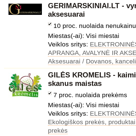
GERIMARSKINIAI.LT - vyri
aksesuarai
10 proc. nuolaida nenukai
Miestas(-ai): Visi miestai
Veiklos sritys:
ELEKTRONINĖ
APRANGA, AVALYNĖ IR AKS
Aksesuarai
/
Dovanos, kanceli
GILĖS KROMELIS - kaimiš
skanus maistas
7 proc. nuolaida prekėms
Miestas(-ai): Visi miestai
Veiklos sritys:
ELEKTRONINĖ
Ekologiškos prekės, produktai
prekės