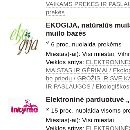
VAIKAMS PREKĖS IR PASL
prekės
EKOGIJA, natūralūs muilai,
muilo bazės
6 proc. nuolaida prekėms
Miestas(-ai): Visi miestai, Viln
Veiklos sritys:
ELEKTRONINĖ
MAISTAS IR GĖRIMAI
/
Ekolo
be priedų
/
GROŽIS IR SVEIK
IR PASLAUGOS
/
Ekologiškos
Elektroninė parduotuvė 
15 proc. nuolaida visoms p
Miestas(-ai): Visi miestai
Veiklos sritys:
ELEKTRONINĖ