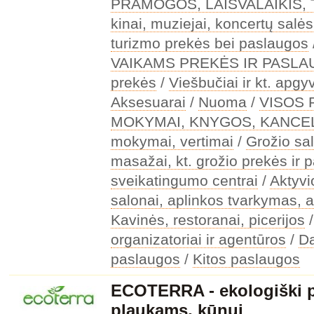
PRAMOGOS, LAISVALAIKIS,
kinai, muziejai, koncertų salės
turizmo prekės bei paslaugos
VAIKAMS PREKĖS IR PASL
prekės
/
Viešbučiai ir kt. apg
Aksesuarai
/
Nuoma
/
VISOS
MOKYMAI, KNYGOS, KANCEL
mokymai, vertimai
/
Grožio sal
masažai, kt. grožio prekės ir 
sveikatingumo centrai
/
Aktyv
salonai, aplinkos tvarkymas, a
Kavinės, restoranai, picerijos
organizatoriai ir agentūros
/
Da
paslaugos
/
Kitos paslaugos
ECOTERRA - ekologiški 
plaukams, kūnui