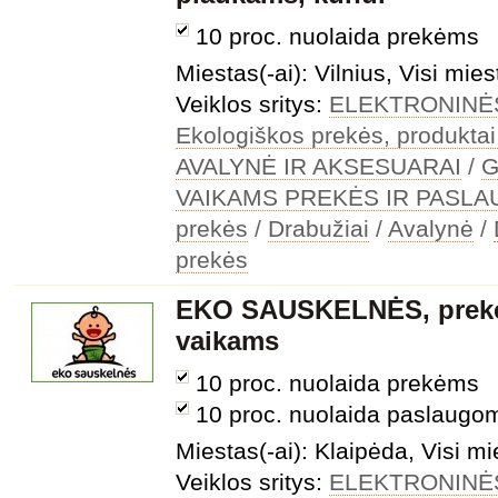
10 proc. nuolaida prekėms
Miestas(-ai): Vilnius, Visi mies
Veiklos sritys:
ELEKTRONINĖ
Ekologiškos prekės, produktai
AVALYNĖ IR AKSESUARAI
/
G
VAIKAMS PREKĖS IR PASL
prekės
/
Drabužiai
/
Avalynė
/
prekės
EKO SAUSKELNĖS, prekės
vaikams
10 proc. nuolaida prekėms
10 proc. nuolaida paslaugo
Miestas(-ai): Klaipėda, Visi mi
Veiklos sritys:
ELEKTRONINĖ