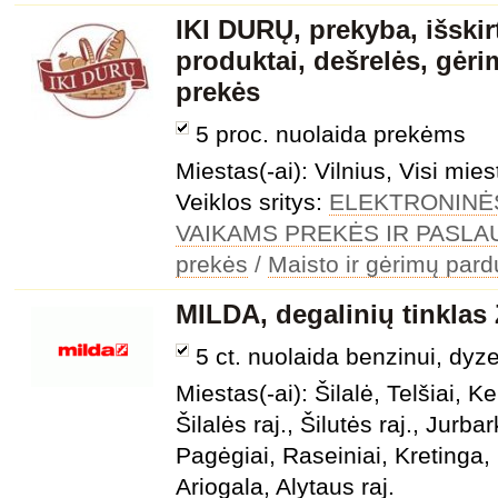
IKI DURŲ, prekyba, išskir
produktai, dešrelės, gėri
prekės
5 proc. nuolaida prekėms
Miestas(-ai): Vilnius, Visi mies
Veiklos sritys:
ELEKTRONINĖ
VAIKAMS PREKĖS IR PASL
prekės
/
Maisto ir gėrimų par
MILDA, degalinių tinklas 
5 ct. nuolaida benzinui, dyze
Miestas(-ai): Šilalė, Telšiai, K
Šilalės raj., Šilutės raj., Jurbark
Pagėgiai, Raseiniai, Kretinga, 
Ariogala, Alytaus raj.