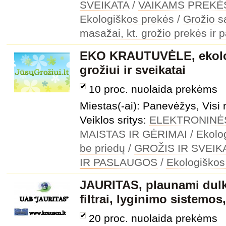
SVEIKATA
/
VAIKAMS PREKĖ
Ekologiškos prekės
/
Grožio s
masažai, kt. grožio prekės ir 
EKO KRAUTUVĖLE, ekolo
grožiui ir sveikatai
10 proc. nuolaida prekėms
Miestas(-ai): Panevėžys, Visi 
Veiklos sritys:
ELEKTRONINĖ
MAISTAS IR GĖRIMAI
/
Ekolo
be priedų
/
GROŽIS IR SVEIK
IR PASLAUGOS
/
Ekologiškos
JAURITAS, plaunami dulki
filtrai, lyginimo sistemos
20 proc. nuolaida prekėms