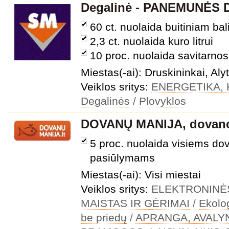
Degalinė - PANEMUNĖS
60 ct. nuolaida buitiniam bal
2,3 ct. nuolaida kuro litrui
10 proc. nuolaida savitarnos
Miestas(-ai): Druskininkai, Alyt
Veiklos sritys:
ENERGETIKA, 
Degalinės
/
Plovyklos
DOVANŲ MANIJA, dovano
5 proc. nuolaida visiems do
pasiūlymams
Miestas(-ai): Visi miestai
Veiklos sritys:
ELEKTRONINĖ
MAISTAS IR GĖRIMAI
/
Ekolo
be priedų
/
APRANGA, AVALY