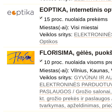
EOPTIKA, internetinis op
15 proc. nuolaida prekėms
Miestas(-ai): Visi miestai
Veiklos sritys:
ELEKTRONINĖ
Optikos
FLORISIMA, gėlės, puokš
10 proc. nuolaida visoms p
Miestas(-ai): Vilnius, Kaunas, 
Veiklos sritys:
GYVŪNAI IR A
ELEKTRONINĖS PARDUOTU
PASLAUGOS
/
Grožio salonai
kt. grožio prekės ir paslaugos
tvarkymas, apželdinimas, prie