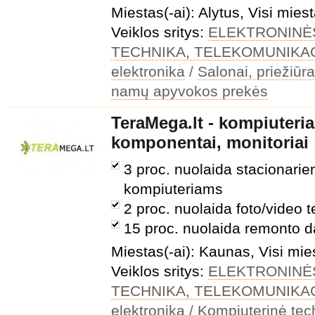
Miestas(-ai): Alytus, Visi miest
Veiklos sritys:
ELEKTRONINĖ
TECHNIKA, TELEKOMUNIKA
elektronika
/
Salonai, priežiūr
namų apyvokos prekės
TeraMega.lt - kompiuteria
komponentai, monitoriai
3 proc. nuolaida stacionari
kompiuteriams
2 proc. nuolaida foto/video t
15 proc. nuolaida remonto 
Miestas(-ai): Kaunas, Visi mie
Veiklos sritys:
ELEKTRONINĖ
TECHNIKA, TELEKOMUNIKA
elektronika
/
Kompiuterinė tec