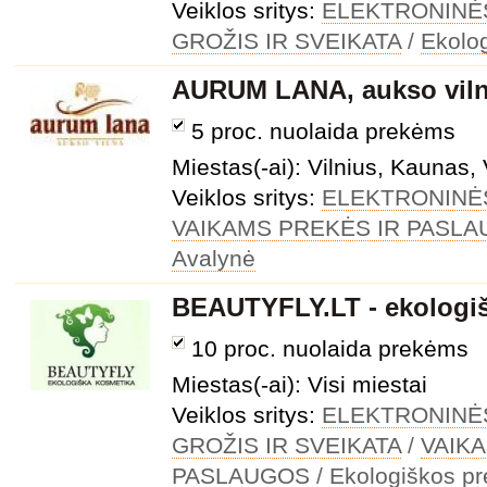
Veiklos sritys:
ELEKTRONINĖ
GROŽIS IR SVEIKATA
/
Ekolo
AURUM LANA, aukso vil
5 proc. nuolaida prekėms
Miestas(-ai): Vilnius, Kaunas, 
Veiklos sritys:
ELEKTRONINĖ
VAIKAMS PREKĖS IR PASL
Avalynė
BEAUTYFLY.LT - ekologi
10 proc. nuolaida prekėms
Miestas(-ai): Visi miestai
Veiklos sritys:
ELEKTRONINĖ
GROŽIS IR SVEIKATA
/
VAIK
PASLAUGOS
/
Ekologiškos p