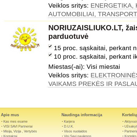
Veiklos sritys:
ENERGETIKA, 
AUTOMOBILIAI, TRANSPOR
NORIUZAISLIUKO.LT, žais
parduotuvė
15 proc. sąskaitai, perkant 
10 proc. sąskaitai, perkant i
Miestas(-ai): Visi miestai
Veiklos sritys:
ELEKTRONINĖ
VAIKAMS PREKĖS IR PASL
Apie mus
Naudinga informacija
Korteli
Kas mes esame
Karjera
Aktyvuot
VISI SAVI Partneriai
D.U.K.
Užsakyti
Misija, Vizija , Vertybės
Visos nuolaidos
Partneri
Kontaktai
Visi Savi naujienos
Kortelės