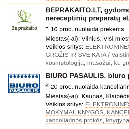
BEPRAKAITO.LT, gydomos
nereceptinių preparatų e
10 proc. nuolaida prekėms
Miestas(-ai): Vilnius, Visi mies
Veiklos sritys:
ELEKTRONINĖ
GROŽIS IR SVEIKATA
/
Vaisti
kosmetologija, masažai, kt. gr
BIURO PASAULIS, biuro p
20 proc. nuolaida kancelia
Miestas(-ai): Kaunas, Klaipėda,
Veiklos sritys:
ELEKTRONINĖ
MOKYMAI, KNYGOS, KANCEL
kanceliarinės prekės, knygyna