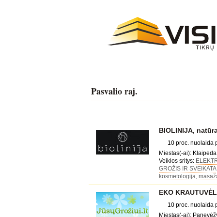
Pasvalio raj.
BIOLINIJA, natūra
10 proc. nuolaida
Miestas(-ai): Klaipėda,
Veiklos sritys:
ELEKT
GROŽIS IR SVEIKATA
kosmetologija, masažai
EKO KRAUTUVĖLE, 
10 proc. nuolaida
Miestas(-ai): Panevėžy