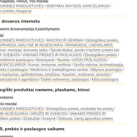
Klaipėda, Vilnius, Visi miestai
RONINĖS PARDUOTUVĖS
/
MOKYMAI, KNYGOS, KANCELIARIJA
/
s prekės, knygynai
dovanos internetu
visiems dovanumanija.lt pasiūlymams
tai
RONINĖS PARDUOTUVĖS
/
MAISTAS IR GĖRIMAI
/
Ekologiškos prekės,
APRANGA, AVALYNĖ IR AKSESUARAI
/
PRAMOGOS, LAISVALAIKIS,
kinai, muziejai, koncertų salės
/
Sporto klubai, sporto ir turizmo prekės bei
R SVEIKATA
/
VAIKAMS PREKĖS IR PASLAUGOS
/
Ekologiškos prekės
/
yvendinimo paslaugos
/
Aksesuarai
/
Nuoma
/
VISOS PASLAUGOS
/
KANCELIARIJA
/
Kursai, mokymai, vertimai
/
Grožio salonai, kosmetologija,
ekės ir paslaugos
/
Medicinos ir sveikatingumo centrai
/
Aktyvios pramogos
/
s tvarkymas, apželdinimas, priežiūra
/
Kavinės, restoranai, picerijos
/
anizatoriai ir agentūros
/
Dailės reikmenys, paslaugos
/
Kitos paslaugos
giški produktai namams, plaukams, kūnui
 prekėms
isi miestai
RONINĖS PARDUOTUVĖS
/
Ekologiškos prekės, produktai be priedų
/
IR AKSESUARAI
/
GROŽIS IR SVEIKATA
/
VAIKAMS PREKĖS IR
iškos prekės
/
Drabužiai
/
Avalynė
/
Dekoras, namų apyvokos prekės
 prekės ir paslaugos vaikams
 prekėms