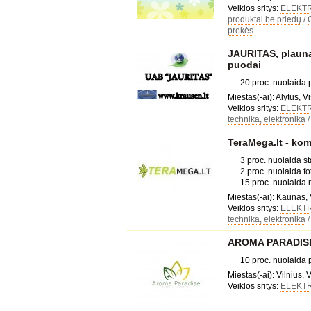
Veiklos sritys:
ELEKT
produktai be priedų
/
prekės
JAURITAS, plaunam
puodai
20 proc. nuolaida
Miestas(-ai): Alytus, Vi
Veiklos sritys:
ELEKT
technika, elektronika
TeraMega.lt - kom
3 proc. nuolaida s
2 proc. nuolaida fo
15 proc. nuolaida
Miestas(-ai): Kaunas, 
Veiklos sritys:
ELEKT
technika, elektronika
AROMA PARADISE,
10 proc. nuolaida
Miestas(-ai): Vilnius, V
Veiklos sritys:
ELEKT