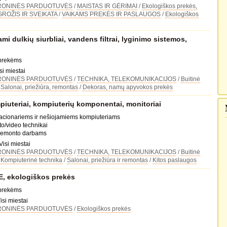
RONINĖS PARDUOTUVĖS
/
MAISTAS IR GĖRIMAI
/
Ekologiškos prekės,
GROŽIS IR SVEIKATA
/
VAIKAMS PREKĖS IR PASLAUGOS
/
Ekologiškos
i dulkių siurbliai, vandens filtrai, lyginimo sistemos,
 prekėms
si miestai
RONINĖS PARDUOTUVĖS
/
TECHNIKA, TELEKOMUNIKACIJOS
/
Buitinė
/
Salonai, priežiūra, remontas
/
Dekoras, namų apyvokos prekės
piuteriai, kompiuterių komponentai, monitoriai
tacionariems ir nešiojamiems kompiuteriams
to/video technikai
 remonto darbams
Visi miestai
RONINĖS PARDUOTUVĖS
/
TECHNIKA, TELEKOMUNIKACIJOS
/
Buitinė
/
Kompiuterinė technika
/
Salonai, priežiūra ir remontas
/
Kitos paslaugos
 ekologiškos prekės
 prekėms
isi miestai
RONINĖS PARDUOTUVĖS
/
Ekologiškos prekės