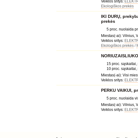
Veiklos sritys:
ELEKT
Ekologiškos prekės
IKI DURŲ, prekyba
prekės
5 proc. nuolaida 
Miestas(-ai): Vilnius, V
Veiklos sritys:
ELEKT
Ekologiškos prekės
/
NORIUZAISLIUKO.L
15 proc. sąskaitai,
10 proc. sąskaitai, 
Miestas(-ai): Visi mies
Veiklos sritys:
ELEKT
PERKU VAIKUI, p
5 proc. nuolaida 
Miestas(-ai): Vilnius, V
Veiklos sritys:
ELEKT