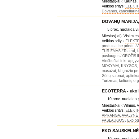
Miestas(-ai): Kaunas, 
Veiklos sritys:
ELEKT
Dovanos, kanceliarinė
DOVANŲ MANIJA, 
5 proc. nuolaida 
Miestas(-ai): Visi mies
Veiklos sritys:
ELEKT
produktai be priedų
/
TURIZMAS
/
Teatrai, 
paslaugos
/
GROŽIS I
Viešbučiai ir kt. apg
MOKYMAI, KNYGOS, 
masažai, kt. grožio pr
Gėlių salonai, aplinko
Turizmas, kelionių org
ECOTERRA - ekolo
10 proc. nuolaida
Miestas(-ai): Vilnius, V
Veiklos sritys:
ELEKT
APRANGA, AVALYNĖ 
PASLAUGOS
/
Ekolog
EKO SAUSKELNĖS,
10 proc. nuolaida