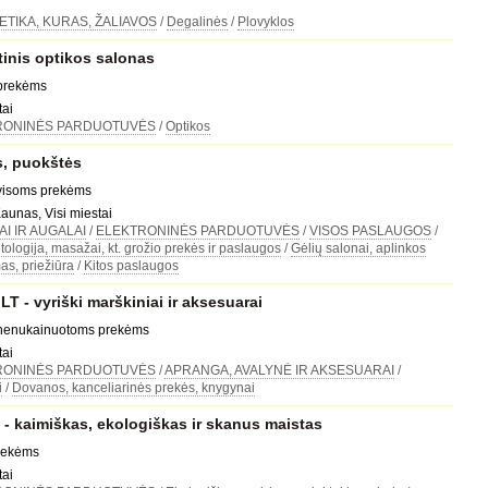
TIKA, KURAS, ŽALIAVOS
/
Degalinės
/
Plovyklos
inis optikos salonas
 prekėms
tai
RONINĖS PARDUOTUVĖS
/
Optikos
, puokštės
 visoms prekėms
Kaunas, Visi miestai
I IR AUGALAI
/
ELEKTRONINĖS PARDUOTUVĖS
/
VISOS PASLAUGOS
/
ologija, masažai, kt. grožio prekės ir paslaugos
/
Gėlių salonai, aplinkos
as, priežiūra
/
Kitos paslaugos
 - vyriški marškiniai ir aksesuarai
 nenukainuotoms prekėms
tai
RONINĖS PARDUOTUVĖS
/
APRANGA, AVALYNĖ IR AKSESUARAI
/
i
/
Dovanos, kanceliarinės prekės, knygynai
 kaimiškas, ekologiškas ir skanus maistas
prekėms
tai