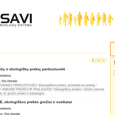
1
2
»
lių ir ekologiškų prekių parduotuvėlė
 prekėms
 Visi miestai
RONINĖS PARDUOTUVĖS
/
Ekologiškos prekės, produktai be priedų
/
/
VAIKAMS PREKĖS IR PASLAUGOS
/
Ekologiškos prekės
/
Grožio salonai,
, kt. grožio prekės ir paslaugos
ekologiškos prekės grožiui ir sveikatai
 prekėms
s, Visi miestai