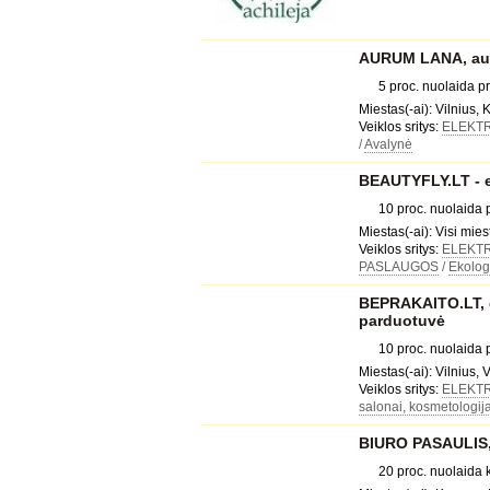
AURUM LANA, auk
5 proc. nuolaida 
Miestas(-ai): Vilnius, 
Veiklos sritys:
ELEKT
/
Avalynė
BEAUTYFLY.LT - 
10 proc. nuolaida
Miestas(-ai): Visi mies
Veiklos sritys:
ELEKT
PASLAUGOS
/
Ekolog
BEPRAKAITO.LT, g
parduotuvė
10 proc. nuolaida
Miestas(-ai): Vilnius, V
Veiklos sritys:
ELEKT
salonai, kosmetologija
BIURO PASAULIS, 
20 proc. nuolaida