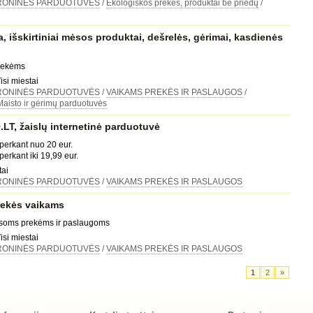
RONINĖS PARDUOTUVĖS
/
Ekologiškos prekės, produktai be priedų
/
, išskirtiniai mėsos produktai, dešrelės, gėrimai, kasdienės
prekėms
isi miestai
RONINĖS PARDUOTUVĖS
/
VAIKAMS PREKĖS IR PASLAUGOS
/
Maisto ir gėrimų parduotuvės
T, žaislų internetinė parduotuvė
 perkant nuo 20 eur.
perkant iki 19,99 eur.
tai
RONINĖS PARDUOTUVĖS
/
VAIKAMS PREKĖS IR PASLAUGOS
rekės vaikams
visoms prekėms ir paslaugoms
isi miestai
RONINĖS PARDUOTUVĖS
/
VAIKAMS PREKĖS IR PASLAUGOS
1
2
»