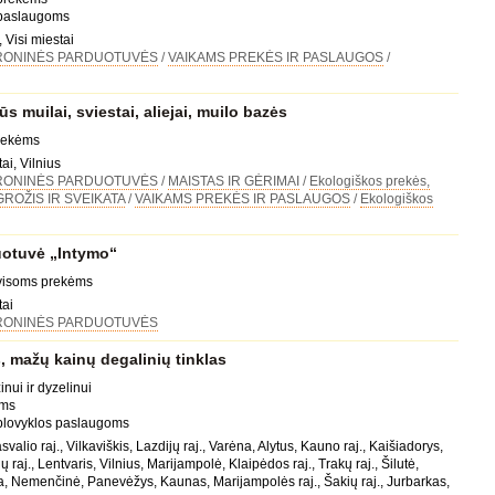
 paslaugoms
 Visi miestai
RONINĖS PARDUOTUVĖS
/
VAIKAMS PREKĖS IR PASLAUGOS
/
 muilai, sviestai, aliejai, muilo bazės
prekėms
ai, Vilnius
RONINĖS PARDUOTUVĖS
/
MAISTAS IR GĖRIMAI
/
Ekologiškos prekės,
GROŽIS IR SVEIKATA
/
VAIKAMS PREKĖS IR PASLAUGOS
/
Ekologiškos
uotuvė „Intymo“
 visoms prekėms
tai
RONINĖS PARDUOTUVĖS
, mažų kainų degalinių tinklas
inui ir dyzelinui
oms
 plovyklos paslaugoms
svalio raj., Vilkaviškis, Lazdijų raj., Varėna, Alytus, Kauno raj., Kaišiadorys,
 raj., Lentvaris, Vilnius, Marijampolė, Klaipėdos raj., Trakų raj., Šilutė,
da, Nemenčinė, Panevėžys, Kaunas, Marijampolės raj., Šakių raj., Jurbarkas,