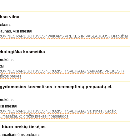
so vilna
prekėms
Kaunas, Visi miestai
RONINĖS PARDUOTUVĖS
/
VAIKAMS PREKĖS IR PASLAUGOS
/
Drabužiai
ekologiška kosmetika
 prekėms
tai
RONINĖS PARDUOTUVĖS
/
GROŽIS IR SVEIKATA
/
VAIKAMS PREKĖS IR
iškos prekės
ydomosios kosmetikos ir nereceptinių preparatų el.
 prekėms
isi miestai
RONINĖS PARDUOTUVĖS
/
GROŽIS IR SVEIKATA
/
Vaistinės
/
Grožio
, masažai, kt. grožio prekės ir paslaugos
biuro prekių tiekėjas
 kanceliarinėms prekėms