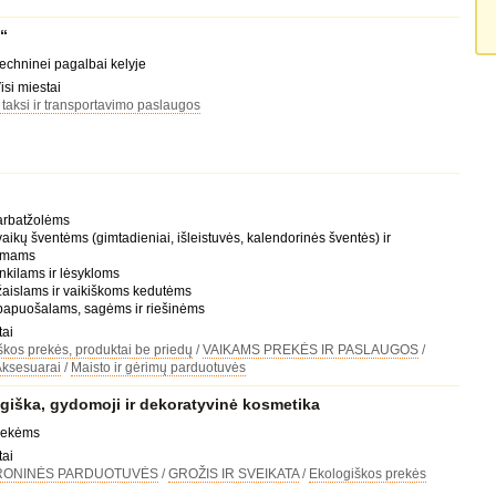
“
techninei pagalbai kelyje
isi miestai
taksi ir transportavimo paslaugos
arbatžolėms
aikų šventėms (gimtadieniai, išleistuvės, kalendorinės šventės) ir
imams
nkilams ir lėsykloms
žaislams ir vaikiškoms kedutėms
 papuošalams, sagėms ir riešinėms
tai
škos prekės, produktai be priedų
/
VAIKAMS PREKĖS IR PASLAUGOS
/
ksesuarai
/
Maisto ir gėrimų parduotuvės
giška, gydomoji ir dekoratyvinė kosmetika
prekėms
tai
RONINĖS PARDUOTUVĖS
/
GROŽIS IR SVEIKATA
/
Ekologiškos prekės