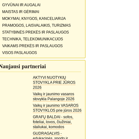
GYVŪNAI IR AUGALAI
MAISTAS IR GĖRIMAI
MOKYMAI, KNYGOS, KANCELIARIJA
PRAMOGOS, LAISVALAIKIS, TURIZMAS
STATYBINĖS PREKĖS IR PASLAUGOS
TECHNIKA, TELEKOMUNIKACIJOS
VAIKAMS PREKĖS IR PASLAUGOS
VISOS PASLAUGOS
Naujausi partneriai
AKTYVI NUOTYKIŲ
STOVYKLA PRIE JŪROS
2026
Vaikų ir jaunimo vasaros
stovykla Palangoje 2026
Vaikų ir jaunimo VASAROS
STOVYKLOS prie jūros 2026
GRAFŲ BALDAI - sofos,
foteliai, lovos, čiužiniai,
staliukai, komodos
GUDRAGALVIS -
edukacinės, sporto ir