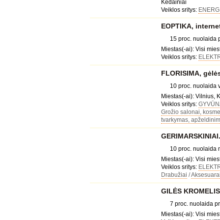
Kėdainiai
Veiklos sritys:
ENERGE
EOPTIKA, internet
15 proc. nuolaida
Miestas(-ai): Visi mies
Veiklos sritys:
ELEKT
FLORISIMA, gėlės
10 proc. nuolaida
Miestas(-ai): Vilnius, 
Veiklos sritys:
GYVŪNA
Grožio salonai, kosmet
tvarkymas, apželdinim
GERIMARSKINIAI.LT
10 proc. nuolaida
Miestas(-ai): Visi mies
Veiklos sritys:
ELEKT
Drabužiai
/
Aksesuara
GILĖS KROMELIS -
7 proc. nuolaida 
Miestas(-ai): Visi mies