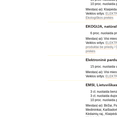
10 proc. nuolaida
Miestas(-ai): Klaipėda,
Veiklos sritys:
ELEKT
Ekologiškos prekės
EKOGIJA, natūralūs
6 proc. nuolaida 
Miestas(-ai): Visi miest
Veiklos sritys:
ELEKT
produktai be priedų
/
prekės
Elektroninė pard
15 proc. nuolaida
Miestas(-ai): Visi mies
Veiklos sritys:
ELEKT
EMSI, Lietuviškas
3 ct. nuolaida benz
3 ct. nuolaida duj
10 proc. nuolaida
Miestas(-ai): Biržai, Pa
Medininkai, Kaišiadorių
Kėdainių raj., Klaipė