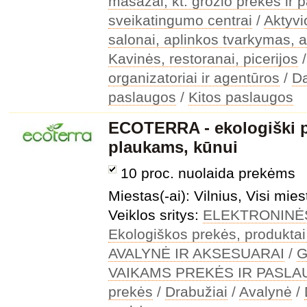
masažai, kt. grožio prekės ir 
sveikatingumo centrai
/
Aktyv
salonai, aplinkos tvarkymas, a
Kavinės, restoranai, picerijos
organizatoriai ir agentūros
/
Da
paslaugos
/
Kitos paslaugos
ECOTERRA - ekologiški 
plaukams, kūnui
10 proc. nuolaida prekėms
Miestas(-ai): Vilnius, Visi mies
Veiklos sritys:
ELEKTRONINĖ
Ekologiškos prekės, produktai
AVALYNĖ IR AKSESUARAI
/
G
VAIKAMS PREKĖS IR PASL
prekės
/
Drabužiai
/
Avalynė
/