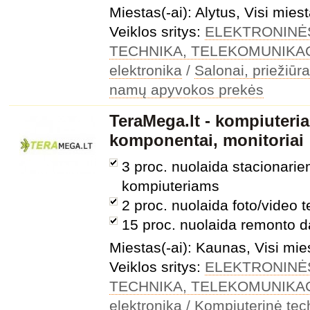
Miestas(-ai): Alytus, Visi miest
Veiklos sritys:
ELEKTRONINĖ
TECHNIKA, TELEKOMUNIKA
elektronika
/
Salonai, priežiūr
namų apyvokos prekės
TeraMega.lt - kompiuteria
komponentai, monitoriai
3 proc. nuolaida stacionari
kompiuteriams
2 proc. nuolaida foto/video t
15 proc. nuolaida remonto 
Miestas(-ai): Kaunas, Visi mie
Veiklos sritys:
ELEKTRONINĖ
TECHNIKA, TELEKOMUNIKA
elektronika
/
Kompiuterinė tec