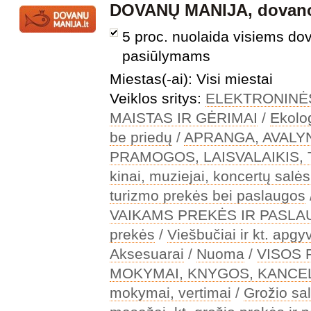
DOVANŲ MANIJA, dovano
5 proc. nuolaida visiems do
pasiūlymams
Miestas(-ai): Visi miestai
Veiklos sritys:
ELEKTRONINĖ
MAISTAS IR GĖRIMAI
/
Ekolo
be priedų
/
APRANGA, AVALY
PRAMOGOS, LAISVALAIKIS,
kinai, muziejai, koncertų salės
turizmo prekės bei paslaugos
VAIKAMS PREKĖS IR PASL
prekės
/
Viešbučiai ir kt. apg
Aksesuarai
/
Nuoma
/
VISOS
MOKYMAI, KNYGOS, KANCEL
mokymai, vertimai
/
Grožio sal