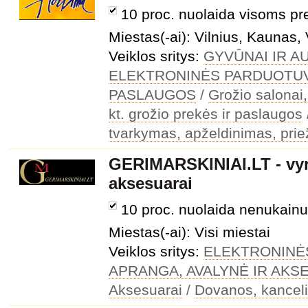
10 proc. nuolaida visoms p
Miestas(-ai): Vilnius, Kaunas, 
Veiklos sritys:
GYVŪNAI IR A
ELEKTRONINĖS PARDUOTU
PASLAUGOS
/
Grožio salonai
kt. grožio prekės ir paslaugos
tvarkymas, apželdinimas, prie
GERIMARSKINIAI.LT - vyri
aksesuarai
10 proc. nuolaida nenukai
Miestas(-ai): Visi miestai
Veiklos sritys:
ELEKTRONINĖ
APRANGA, AVALYNĖ IR AKS
Aksesuarai
/
Dovanos, kanceli