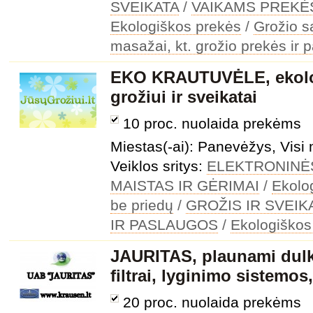
SVEIKATA
/
VAIKAMS PREKĖ
Ekologiškos prekės
/
Grožio s
masažai, kt. grožio prekės ir 
EKO KRAUTUVĖLE, ekolo
grožiui ir sveikatai
10 proc. nuolaida prekėms
Miestas(-ai): Panevėžys, Visi 
Veiklos sritys:
ELEKTRONINĖ
MAISTAS IR GĖRIMAI
/
Ekolo
be priedų
/
GROŽIS IR SVEIK
IR PASLAUGOS
/
Ekologiškos
JAURITAS, plaunami dulki
filtrai, lyginimo sistemos
20 proc. nuolaida prekėms