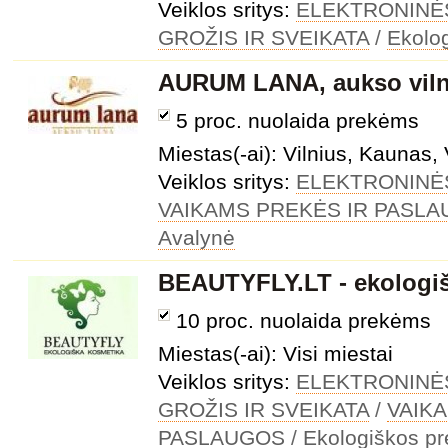
Veiklos sritys:
ELEKTRONINĖ
GROŽIS IR SVEIKATA
/
Ekolo
AURUM LANA, aukso vil
5 proc. nuolaida prekėms
Miestas(-ai): Vilnius, Kaunas, 
Veiklos sritys:
ELEKTRONINĖ
VAIKAMS PREKĖS IR PASL
Avalynė
BEAUTYFLY.LT - ekologi
10 proc. nuolaida prekėms
Miestas(-ai): Visi miestai
Veiklos sritys:
ELEKTRONINĖ
GROŽIS IR SVEIKATA
/
VAIK
PASLAUGOS
/
Ekologiškos p