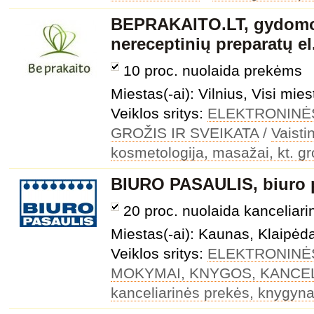
BEPRAKAITO.LT, gydomos
nereceptinių preparatų e
10 proc. nuolaida prekėms
Miestas(-ai): Vilnius, Visi mies
Veiklos sritys:
ELEKTRONINĖ
GROŽIS IR SVEIKATA
/
Vaisti
kosmetologija, masažai, kt. gr
BIURO PASAULIS, biuro p
20 proc. nuolaida kancelia
Miestas(-ai): Kaunas, Klaipėda,
Veiklos sritys:
ELEKTRONINĖ
MOKYMAI, KNYGOS, KANCEL
kanceliarinės prekės, knygyna