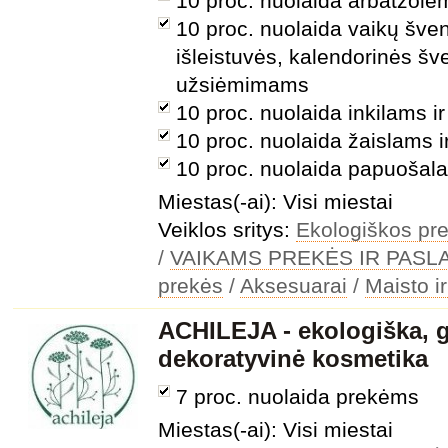
10 proc. nuolaida arbatžolė
10 proc. nuolaida vaikų šve
išleistuvės, kalendorinės šv
užsiėmimams
10 proc. nuolaida inkilams i
10 proc. nuolaida žaislams 
10 proc. nuolaida papuošal
Miestas(-ai): Visi miestai
Veiklos sritys:
Ekologiškos pre
/
VAIKAMS PREKĖS IR PAS
prekės
/
Aksesuarai
/
Maisto i
ACHILEJA - ekologiška, g
dekoratyvinė kosmetika
7 proc. nuolaida prekėms
Miestas(-ai): Visi miestai