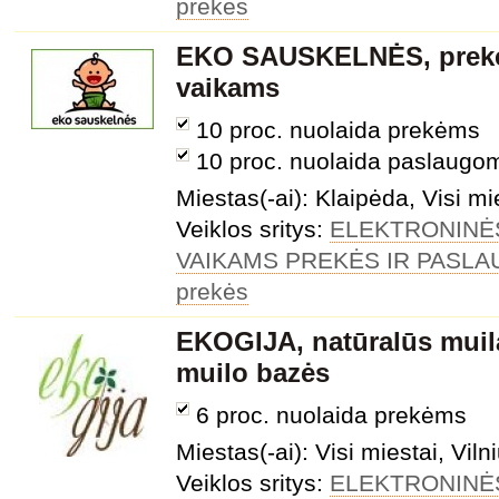
prekės
EKO SAUSKELNĖS, prekės
vaikams
10 proc. nuolaida prekėms
10 proc. nuolaida paslaugo
Miestas(-ai): Klaipėda, Visi mi
Veiklos sritys:
ELEKTRONINĖ
VAIKAMS PREKĖS IR PASL
prekės
EKOGIJA, natūralūs muilai,
muilo bazės
6 proc. nuolaida prekėms
Miestas(-ai): Visi miestai, Viln
Veiklos sritys:
ELEKTRONINĖ