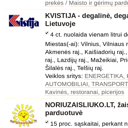
prekės
/
Maisto ir gėrimų par
KVISTIJA - degalinė, dega
Lietuvoje
4 ct. nuolaida vienam litrui 
Miestas(-ai): Vilnius, Vilniaus
Akmenės raj., Kaišiadorių raj.
raj., Lazdijų raj., Mažeikiai, Pr
Šilalės raj., Telšių raj.
Veiklos sritys:
ENERGETIKA, 
AUTOMOBILIAI, TRANSPOR
Kavinės, restoranai, picerijos
NORIUZAISLIUKO.LT, žais
parduotuvė
15 proc. sąskaitai, perkant 