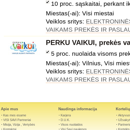
10 proc. sąskaitai, perkant i
Miestas(-ai): Visi miestai
Veiklos sritys:
ELEKTRONINĖ
VAIKAMS PREKĖS IR PASL
PERKU VAIKUI, prekės v
5 proc. nuolaida visoms pr
Miestas(-ai): Vilnius, Visi mies
Veiklos sritys:
ELEKTRONINĖ
VAIKAMS PREKĖS IR PASL
Apie mus
Naudinga informacija
Korteli
Kas mes esame
Karjera
Aktyvuot
VISI SAVI Partneriai
D.U.K.
Užsakyti
Misija, Vizija , Vertybės
Visos nuolaidos
Partneri
Kontaktai
Visi Savi naujienos
Kortelės