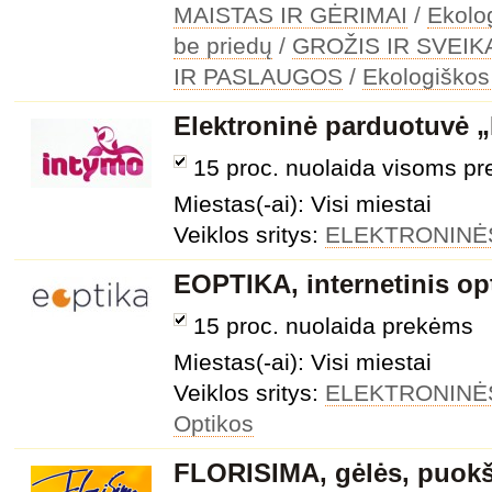
MAISTAS IR GĖRIMAI
/
Ekolo
be priedų
/
GROŽIS IR SVEIK
IR PASLAUGOS
/
Ekologiškos
Elektroninė parduotuvė 
15 proc. nuolaida visoms p
Miestas(-ai): Visi miestai
Veiklos sritys:
ELEKTRONINĖ
EOPTIKA, internetinis op
15 proc. nuolaida prekėms
Miestas(-ai): Visi miestai
Veiklos sritys:
ELEKTRONINĖ
Optikos
FLORISIMA, gėlės, puokš