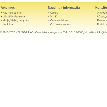
Apie mus
Naudinga informacija
Korteli
Kas mes esame
Karjera
Aktyvuot
VISI SAVI Partneriai
D.U.K.
Užsakyti
Misija, Vizija , Vertybės
Visos nuolaidos
Partneri
Kontaktai
Visi Savi naujienos
Kortelės
© 2010-2026 VISI SAVI, UAB. Visos teisės saugomos. Tel.: 8 615 70860, el. paštas:
info@visi