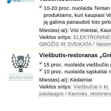
10-20 proc. nuolaida Tentan
produktams, kuri kaupiasi Va
ją galima panaudoti kito pir
Miestas(-ai): Visi miestai, Ka
Veiklos sritys:
ELEKTRONINĖ
GROŽIS IR SVEIKATA
/
Vaisti
Viešbutis-restoranas „G
15 proc. nuolaida viešbuči
10 proc. nuolaida sąskaitai 
Miestas(-ai): Kėdainiai
Veiklos sritys:
Viešbučiai ir k
paslaugos
/
Kavinės, restorana