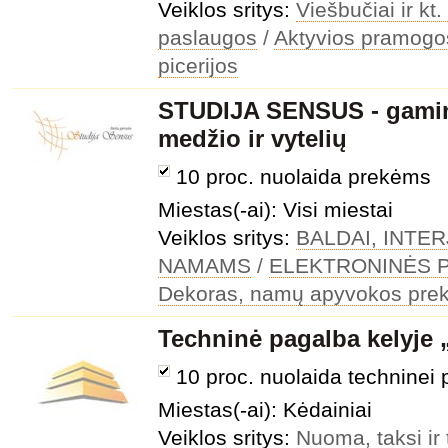
Veiklos sritys:
Viešbučiai ir k
paslaugos
/
Aktyvios pramogo
picerijos
STUDIJA SENSUS - gamini
medžio ir vytelių
10 proc. nuolaida prekėms
Miestas(-ai): Visi miestai
Veiklos sritys:
BALDAI, INTE
NAMAMS
/
ELEKTRONINĖS 
Dekoras, namų apyvokos pre
Techninė pagalba kelyje
10 proc. nuolaida techninei 
Miestas(-ai): Kėdainiai
Veiklos sritys:
Nuoma, taksi ir