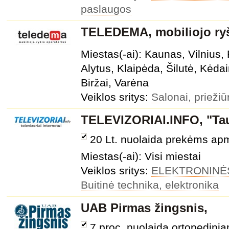
paslaugos
TELEDEMA, mobiliojo ryš
Miestas(-ai): Kaunas, Vilnius,
Alytus, Klaipėda, Šilutė, Kėda
Biržai, Varėna
Veiklos sritys:
Salonai, priežiū
TELEVIZORIAI.INFO, "Taur
20 Lt. nuolaida prekėms a
Miestas(-ai): Visi miestai
Veiklos sritys:
ELEKTRONINĖ
Buitinė technika, elektronika
UAB Pirmas žingsnis,
7 proc. nuolaida ortopedini