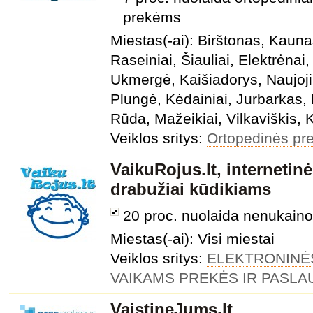
prekėms
Miestas(-ai): Birštonas, Kauna
Raseiniai, Šiauliai, Elektrėnai,
Ukmergė, Kaišiadorys, Naujoji
Plungė, Kėdainiai, Jurbarkas,
Rūda, Mažeikiai, Vilkaviškis,
Veiklos sritys:
Ortopedinės pr
VaikuRojus.lt, internetin
drabužiai kūdikiams
20 proc. nuolaida nenukain
Miestas(-ai): Visi miestai
Veiklos sritys:
ELEKTRONINĖ
VAIKAMS PREKĖS IR PASL
VaistineJums.lt