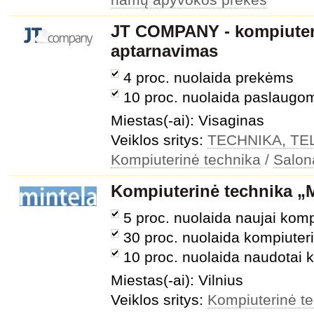
JT COMPANY - kompiuteri
aptarnavimas
4 proc. nuolaida prekėms
10 proc. nuolaida paslaugo
Miestas(-ai): Visaginas
Veiklos sritys:
TECHNIKA, T
Kompiuterinė technika
/
Salona
Kompiuterinė technika „M
5 proc. nuolaida naujai komp
30 proc. nuolaida kompiute
10 proc. nuolaida naudotai k
Miestas(-ai): Vilnius
Veiklos sritys:
Kompiuterinė t