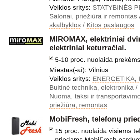
Veiklos sritys:
STATYBINĖS 
Salonai, priežiūra ir remontas
skalbyklos
/
Kitos paslaugos
MIROMAX, elektriniai dvira
elektriniai keturračiai.
5-10 proc. nuolaida prekėm
Miestas(-ai): Vilnius
Veiklos sritys:
ENERGETIKA, 
Buitinė technika, elektronika
/
Nuoma, taksi ir transportavim
priežiūra, remontas
MobiFresh, telefonų pried
15 proc. nuolaida visiems te
priedams MobiFresh parduo