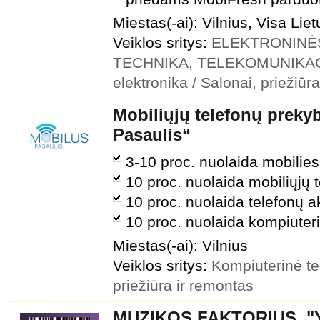
Miestas(-ai): Vilnius, Visa Lie
Veiklos sritys:
ELEKTRONINĖ
TECHNIKA, TELEKOMUNIKA
elektronika
/
Salonai, priežiūr
Mobiliųjų telefonų preky
Pasaulis“
3-10 proc. nuolaida mobilie
10 proc. nuolaida mobiliųjų 
10 proc. nuolaida telefonų
10 proc. nuolaida kompiuter
Miestas(-ai): Vilnius
Veiklos sritys:
Kompiuterinė t
priežiūra ir remontas
MUZIKOS FAKTORIUS, "Y