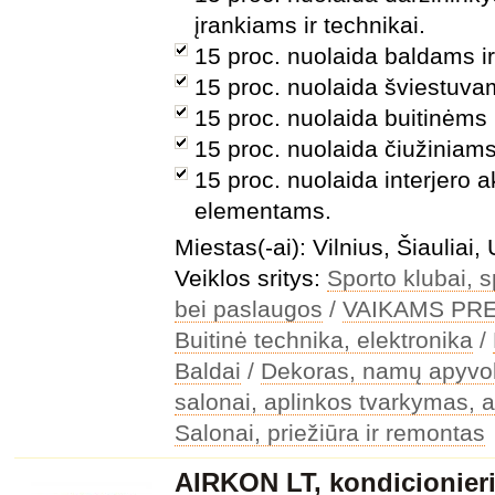
įrankiams ir technikai.
15 proc. nuolaida baldams ir
15 proc. nuolaida šviestuva
15 proc. nuolaida buitinėms
15 proc. nuolaida čiužiniams
15 proc. nuolaida interjero
elementams.
Miestas(-ai): Vilnius, Šiauliai
Veiklos sritys:
Sporto klubai, s
bei paslaugos
/
VAIKAMS PR
Buitinė technika, elektronika
/
Baldai
/
Dekoras, namų apyvo
salonai, aplinkos tvarkymas, a
Salonai, priežiūra ir remontas
AIRKON LT, kondicionieri