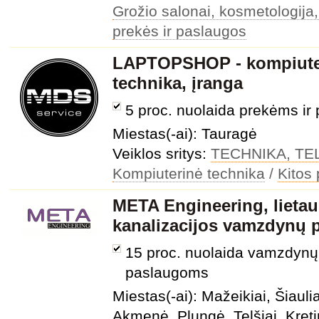
Grožio salonai, kosmetologija,
prekės ir paslaugos
LAPTOPSHOP - kompiuter
technika, įranga
5 proc. nuolaida prekėms i
Miestas(-ai): Tauragė
Veiklos sritys:
TECHNIKA, T
Kompiuterinė technika
/
Kitos
META Engineering, lietau
kanalizacijos vamzdynų 
15 proc. nuolaida vamzdynų
paslaugoms
Miestas(-ai): Mažeikiai, Šiauli
Akmenė, Plungė, Telšiai, Kret