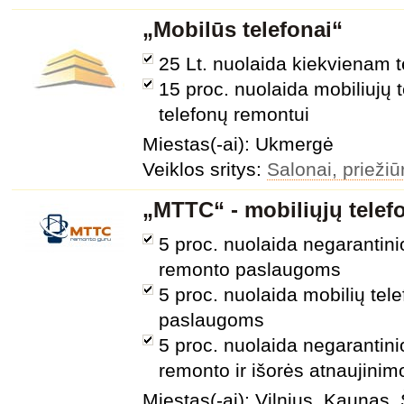
„Mobilūs telefonai“
25 Lt. nuolaida kiekvienam t
15 proc. nuolaida mobiliujų 
telefonų remontui
Miestas(-ai): Ukmergė
Veiklos sritys:
Salonai, priežiū
„MTTC“ - mobiliųjų tele
5 proc. nuolaida negarantini
remonto paslaugoms
5 proc. nuolaida mobilių tel
paslaugoms
5 proc. nuolaida negarantini
remonto ir išorės atnaujini
Miestas(-ai): Vilnius, Kaunas, 