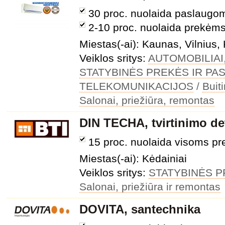
30 proc. nuolaida paslaugo
2-10 proc. nuolaida prekėm
Miestas(-ai): Kaunas, Vilnius
Veiklos sritys:
AUTOMOBILIAI
STATYBINĖS PREKĖS IR P
TELEKOMUNIKACIJOS
/
Buit
Salonai, priežiūra, remontas
DIN TECHA, tvirtinimo det
15 proc. nuolaida visoms p
Miestas(-ai): Kėdainiai
Veiklos sritys:
STATYBINĖS 
Salonai, priežiūra ir remontas
DOVITA, santechnika