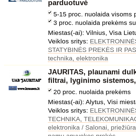
parduotuvė
5-15 proc. nuolaida visoms 
3 proc. nuolaida prekėms su
Miestas(-ai): Vilnius, Visa Lie
Veiklos sritys:
ELEKTRONINĖ
STATYBINĖS PREKĖS IR P
technika, elektronika
JAURITAS, plaunami dulki
filtrai, lyginimo sistemos
20 proc. nuolaida prekėms
Miestas(-ai): Alytus, Visi miest
Veiklos sritys:
ELEKTRONINĖ
TECHNIKA, TELEKOMUNIKA
elektronika
/
Salonai, priežiūr
namų apyvokos prekės