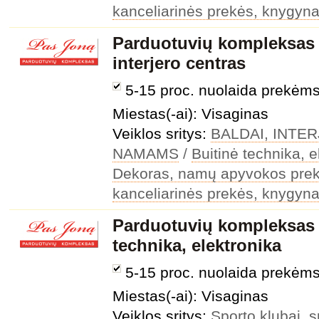
kanceliarinės prekės, knygyna
Parduotuvių kompleksas 
interjero centras
5-15 proc. nuolaida prekėm
Miestas(-ai): Visaginas
Veiklos sritys:
BALDAI, INTE
NAMAMS
/
Buitinė technika, e
Dekoras, namų apyvokos pre
kanceliarinės prekės, knygyna
Parduotuvių kompleksas 
technika, elektronika
5-15 proc. nuolaida prekėm
Miestas(-ai): Visaginas
Veiklos sritys:
Sporto klubai, s