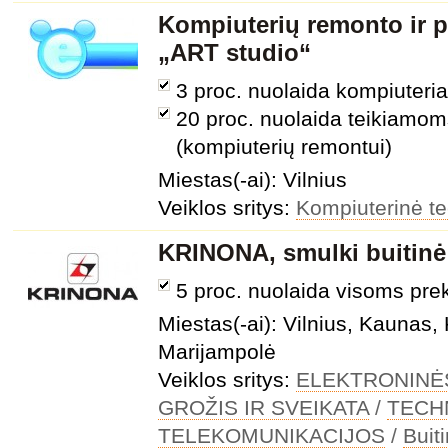
Kompiuterių remonto ir 
„ART studio“
3 proc. nuolaida kompiuteri
20 proc. nuolaida teikiamo
(kompiuterių remontui)
Miestas(-ai): Vilnius
Veiklos sritys:
Kompiuterinė t
KRINONA, smulki buitinė
5 proc. nuolaida visoms pr
Miestas(-ai): Vilnius, Kaunas, 
Marijampolė
Veiklos sritys:
ELEKTRONINĖ
GROŽIS IR SVEIKATA
/
TECH
TELEKOMUNIKACIJOS
/
Buit