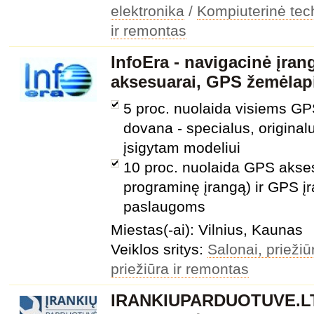
elektronika
/
Kompiuterinė tec
ir remontas
InfoEra - navigacinė įran
aksesuarai, GPS žemėlap
5 proc. nuolaida visiems GP
dovana - specialus, originalu
įsigytam modeliui
10 proc. nuolaida GPS akse
programinę įrangą) ir GPS 
paslaugoms
Miestas(-ai): Vilnius, Kaunas
Veiklos sritys:
Salonai, prieži
priežiūra ir remontas
IRANKIUPARDUOTUVE.LT, 