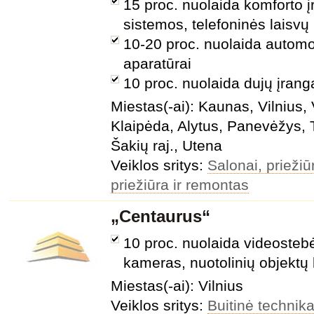
15 proc. nuolaida komforto 
sistemos, telefoninės laisvų
10-20 proc. nuolaida automob
aparatūrai
10 proc. nuolaida dujų įrangai
Miestas(-ai): Kaunas, Vilnius, V
Klaipėda, Alytus, Panevėžys, T
Šakių raj., Utena
Veiklos sritys:
Salonai, prieži
priežiūra ir remontas
„Centaurus“
10 proc. nuolaida videosteb
kameras, nuotolinių objektų 
Miestas(-ai): Vilnius
Veiklos sritys:
Buitinė technika