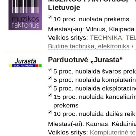
Lietuvoje
10 proc. nuolada prekėms
Miestas(-ai): Vilnius, Klaipėda
Veiklos sritys:
TECHNIKA, T
Buitinė technika, elektronika
/
Parduotuvė „Jurasta“
5 proc. nuolaida švaros pr
5 proc. nuolaida kompiuterin
5 proc. nuolaida eksplotac
15 proc. nuolaida kanceliar
prekėms
10 proc. nuolaida dailės re
Miestas(-ai): Kaunas, Kėdainia
Veiklos sritys:
Kompiuterinė t