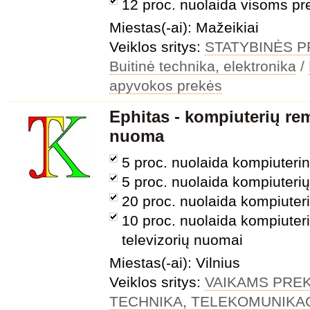
12 proc. nuolaida visoms p
Miestas(-ai): Mažeikiai
Veiklos sritys:
STATYBINĖS 
Buitinė technika, elektronika
/
apyvokos prekės
Ephitas - kompiuterių re
nuoma
5 proc. nuolaida kompiuterin
5 proc. nuolaida kompiuteri
20 proc. nuolaida kompiute
10 proc. nuolaida kompiuterių
televizorių nuomai
Miestas(-ai): Vilnius
Veiklos sritys:
VAIKAMS PRE
TECHNIKA, TELEKOMUNIKA