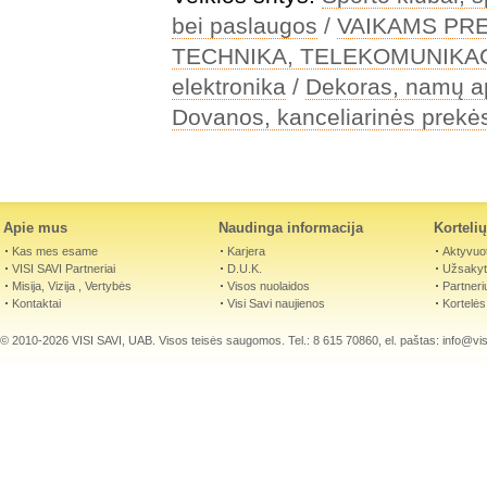
bei paslaugos
/
VAIKAMS PR
TECHNIKA, TELEKOMUNIKA
elektronika
/
Dekoras, namų a
Dovanos, kanceliarinės prekė
Apie mus
Naudinga informacija
Korteli
Kas mes esame
Karjera
Aktyvuot
VISI SAVI Partneriai
D.U.K.
Užsakyti
Misija, Vizija , Vertybės
Visos nuolaidos
Partneri
Kontaktai
Visi Savi naujienos
Kortelės
© 2010-2026 VISI SAVI, UAB. Visos teisės saugomos. Tel.: 8 615 70860, el. paštas:
info@visi