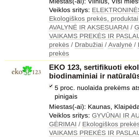
Miestas(-ai): Vilnius, Visi mies
Veiklos sritys:
ELEKTRONINĖ
Ekologiškos prekės, produktai
AVALYNĖ IR AKSESUARAI
/
G
VAIKAMS PREKĖS IR PASL
prekės
/
Drabužiai
/
Avalynė
/
prekės
EKO 123, sertifikuoti ekol
biodinaminiai ir natūralū
5 proc. nuolaida prekėms ats
pinigais
Miestas(-ai): Kaunas, Klaipėd
Veiklos sritys:
GYVŪNAI IR A
GĖRIMAI
/
Ekologiškos prekės
VAIKAMS PREKĖS IR PASL