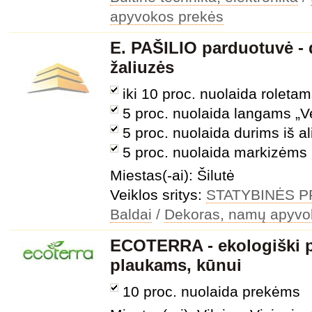
apyvokos prekės
E. PAŠILIO parduotuvė - 
žaliuzės
iki 10 proc. nuolaida roleta
5 proc. nuolaida langams „V
5 proc. nuolaida durims iš a
5 proc. nuolaida markizėms
Miestas(-ai): Šilutė
Veiklos sritys:
STATYBINĖS 
Baldai
/
Dekoras, namų apyvo
ECOTERRA - ekologiški 
plaukams, kūnui
10 proc. nuolaida prekėms