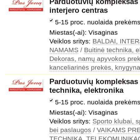
Parduotuvių kompleksas 
interjero centras
5-15 proc. nuolaida prekėm
Miestas(-ai): Visaginas
Veiklos sritys:
BALDAI, INTE
NAMAMS
/
Buitinė technika, e
Dekoras, namų apyvokos pre
kanceliarinės prekės, knygyna
Parduotuvių kompleksas 
technika, elektronika
5-15 proc. nuolaida prekėm
Miestas(-ai): Visaginas
Veiklos sritys:
Sporto klubai, s
bei paslaugos
/
VAIKAMS PR
TECHNIKA, TELEKOMUNIKA