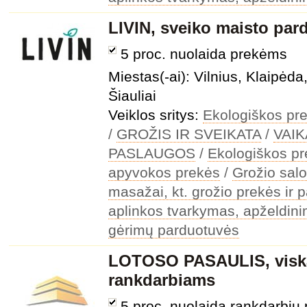
LIVIN, sveiko maisto par
5 proc. nuolaida prekėms
Miestas(-ai): Vilnius, Klaipė
Šiauliai
Veiklos sritys:
Ekologiškos pre
/
GROŽIS IR SVEIKATA
/
VAI
PASLAUGOS
/
Ekologiškos p
apyvokos prekės
/
Grožio salo
masažai, kt. grožio prekės ir 
aplinkos tvarkymas, apželdini
gėrimų parduotuvės
LOTOSO PASAULIS, visk
rankdarbiams
5 proc. nuolaida rankdarbių