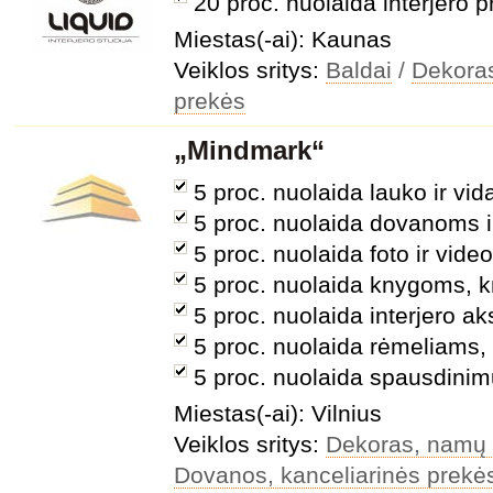
20 proc. nuolaida interjero 
Miestas(-ai): Kaunas
Veiklos sritys:
Baldai
/
Dekora
prekės
„Mindmark“
5 proc. nuolaida lauko ir vi
5 proc. nuolaida dovanoms 
5 proc. nuolaida foto ir vid
5 proc. nuolaida knygoms, k
5 proc. nuolaida interjero 
5 proc. nuolaida rėmeliams
5 proc. nuolaida spausdinimu
Miestas(-ai): Vilnius
Veiklos sritys:
Dekoras, namų
Dovanos, kanceliarinės prekė