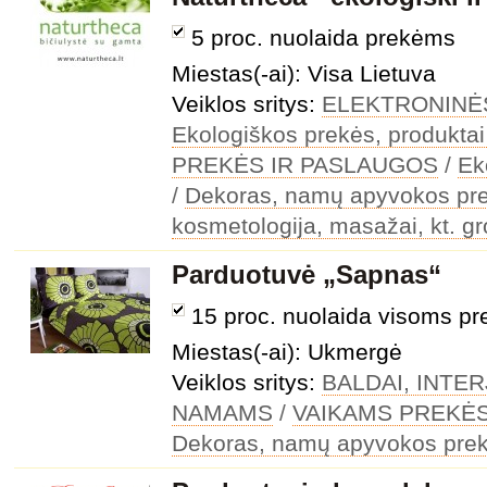
5 proc. nuolaida prekėms
Miestas(-ai): Visa Lietuva
Veiklos sritys:
ELEKTRONINĖ
Ekologiškos prekės, produktai
PREKĖS IR PASLAUGOS
/
Ek
/
Dekoras, namų apyvokos pr
kosmetologija, masažai, kt. gr
Parduotuvė „Sapnas“
15 proc. nuolaida visoms p
Miestas(-ai): Ukmergė
Veiklos sritys:
BALDAI, INTE
NAMAMS
/
VAIKAMS PREKĖS
Dekoras, namų apyvokos pre