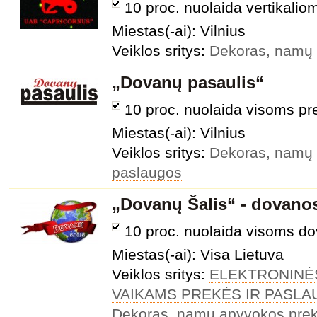
10 proc. nuolaida vertikalio
Miestas(-ai): Vilnius
Veiklos sritys:
Dekoras, namų
„Dovanų pasaulis“
10 proc. nuolaida visoms p
Miestas(-ai): Vilnius
Veiklos sritys:
Dekoras, namų
paslaugos
„Dovanų Šalis“ - dovano
10 proc. nuolaida visoms 
Miestas(-ai): Visa Lietuva
Veiklos sritys:
ELEKTRONINĖ
VAIKAMS PREKĖS IR PASL
Dekoras, namų apyvokos pre