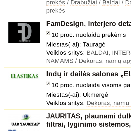
prekės
/
Drabužiai
/
Baldai
/
D
prekės
FamDesign, interjero det
10 proc. nuolaida prekėms
Miestas(-ai): Tauragė
Veiklos sritys:
BALDAI, INTE
NAMAMS
/
Dekoras, namų ap
Indų ir dailės salonas „E
10 proc. nuolaida visoms ga
Miestas(-ai): Ukmergė
Veiklos sritys:
Dekoras, namų
JAURITAS, plaunami dulki
filtrai, lyginimo sistemos