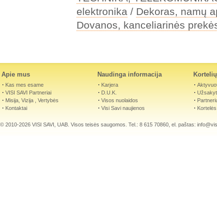
elektronika
/
Dekoras, namų a
Dovanos, kanceliarinės prekė
Apie mus
Naudinga informacija
Korteli
Kas mes esame
Karjera
Aktyvuot
VISI SAVI Partneriai
D.U.K.
Užsakyti
Misija, Vizija , Vertybės
Visos nuolaidos
Partneri
Kontaktai
Visi Savi naujienos
Kortelės
© 2010-2026 VISI SAVI, UAB. Visos teisės saugomos. Tel.: 8 615 70860, el. paštas:
info@visi