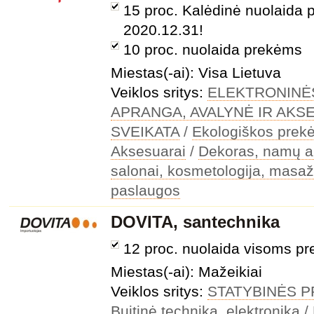
15 proc. Kalėdinė nuolaida p
2020.12.31!
10 proc. nuolaida prekėms
Miestas(-ai): Visa Lietuva
Veiklos sritys:
ELEKTRONINĖ
APRANGA, AVALYNĖ IR AKS
SVEIKATA
/
Ekologiškos prek
Aksesuarai
/
Dekoras, namų a
salonai, kosmetologija, masaža
paslaugos
DOVITA, santechnika
12 proc. nuolaida visoms p
Miestas(-ai): Mažeikiai
Veiklos sritys:
STATYBINĖS 
Buitinė technika, elektronika
/