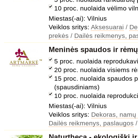
10 proc. nuolaida vėlimo v
Miestas(-ai): Vilnius
Veiklos sritys:
Aksesuarai
/
De
prekės
/
Dailės reikmenys, pa
Meninės spaudos ir rėmų 
5 proc. nuolaida reprodukav
20 proc. nuolaida visiems 
15 proc. nuolaida spaudos
(spausdiniams)
10 proc. nuolaida reprodukc
Miestas(-ai): Vilnius
Veiklos sritys:
Dekoras, namų
Dailės reikmenys, paslaugos
Naturtheca - ekologiški i