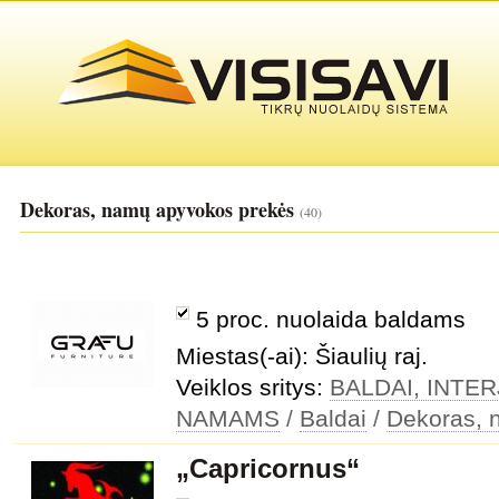
Dekoras, namų apyvokos prekės
(40)
5 proc. nuolaida baldams
Miestas(-ai): Šiaulių raj.
Veiklos sritys:
BALDAI, INTE
NAMAMS
/
Baldai
/
Dekoras, 
„Capricornus“