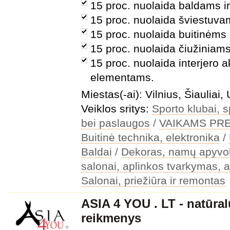
15 proc. nuolaida baldams ir
15 proc. nuolaida šviestuva
15 proc. nuolaida buitinėms
15 proc. nuolaida čiužiniams
15 proc. nuolaida interjero
elementams.
Miestas(-ai): Vilnius, Šiauliai
Veiklos sritys:
Sporto klubai, s
bei paslaugos
/
VAIKAMS PR
Buitinė technika, elektronika
/
Baldai
/
Dekoras, namų apyvo
salonai, aplinkos tvarkymas, a
Salonai, priežiūra ir remontas
ASIA 4 YOU . LT - natūral
reikmenys