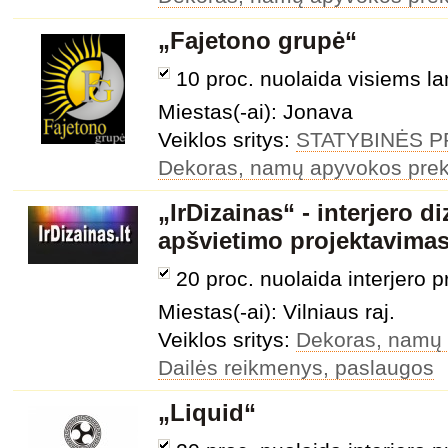
„Fajetono grupė“
10 proc. nuolaida visiems 
Miestas(-ai): Jonava
Veiklos sritys:
STATYBINĖS 
Dekoras, namų apyvokos pre
„IrDizainas“ - interjero di
apšvietimo projektavima
20 proc. nuolaida interjero p
Miestas(-ai): Vilniaus raj.
Veiklos sritys:
Dekoras, namų
Dailės reikmenys, paslaugos
„Liquid“