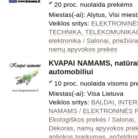
20 proc. nuolaida prekėms
Miestas(-ai): Alytus, Visi miest
Veiklos sritys:
ELEKTRONINĖ
TECHNIKA, TELEKOMUNIKA
elektronika
/
Salonai, priežiūr
namų apyvokos prekės
KVAPAI NAMAMS, natūral
automobiliui
10 proc. nuolaida visoms p
Miestas(-ai): Visa Lietuva
Veiklos sritys:
BALDAI, INTE
NAMAMS
/
ELEKTRONINĖS 
Ekologiškos prekės
/
Salonai,
Dekoras, namų apyvokos pre
aplinkos tvarkymas, apželdini