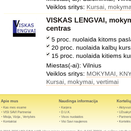
Veiklos sritys:
Kursai, mokymai
VISKAS LENGVAI, mokymo
centras
5 proc. nuolaida kitoms pa
20 proc. nuolaida kalbų kur
15 proc. nuolaida kitiems k
Miestas(-ai): Vilnius
Veiklos sritys:
MOKYMAI, KNY
Kursai, mokymai, vertimai
Apie mus
Naudinga informacija
Korteli
Kas mes esame
Karjera
Aktyvuot
VISI SAVI Partneriai
D.U.K.
Užsakyti
Misija, Vizija , Vertybės
Visos nuolaidos
Partneri
Kontaktai
Visi Savi naujienos
Kortelės