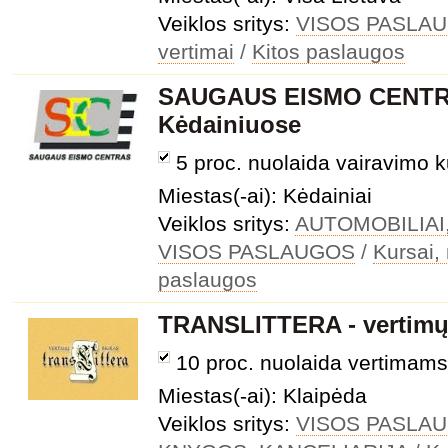
Veiklos sritys:
VISOS PASLA
vertimai
/
Kitos paslaugos
SAUGAUS EISMO CENTRAS
Kėdainiuose
5 proc. nuolaida vairavimo 
Miestas(-ai): Kėdainiai
Veiklos sritys:
AUTOMOBILIAI
VISOS PASLAUGOS
/
Kursai,
paslaugos
TRANSLITTERA - vertimų
10 proc. nuolaida vertimams
Miestas(-ai): Klaipėda
Veiklos sritys:
VISOS PASLA