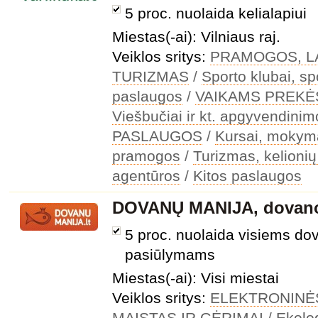
5 proc. nuolaida kelialapiui
Miestas(-ai): Vilniaus raj.
Veiklos sritys:
PRAMOGOS, LA
TURIZMAS
/
Sporto klubai, sp
paslaugos
/
VAIKAMS PREKĖ
Viešbučiai ir kt. apgyvendini
PASLAUGOS
/
Kursai, mokyma
pramogos
/
Turizmas, kelionių 
agentūros
/
Kitos paslaugos
DOVANŲ MANIJA, dovano
5 proc. nuolaida visiems do
pasiūlymams
Miestas(-ai): Visi miestai
Veiklos sritys:
ELEKTRONINĖ
MAISTAS IR GĖRIMAI
/
Ekolo