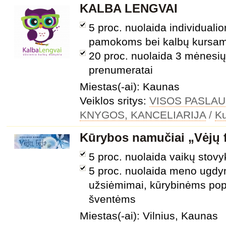
KALBA LENGVAI
5 proc. nuolaida individuali
pamokoms bei kalbų kursa
20 proc. nuolaida 3 mėnes
prenumeratai
Miestas(-ai): Kaunas
Veiklos sritys:
VISOS PASLA
KNYGOS, KANCELIARIJA
/
Ku
Kūrybos namučiai „Vėjų f
5 proc. nuolaida vaikų stov
5 proc. nuolaida meno ugd
užsiėmimai, kūrybinėms pop
šventėms
Miestas(-ai): Vilnius, Kaunas