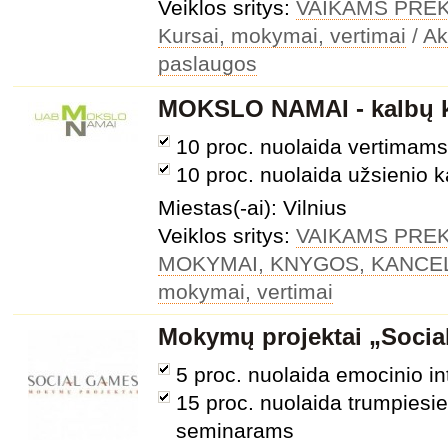
Veiklos sritys:
VAIKAMS PRE
Kursai, mokymai, vertimai
/
Ak
paslaugos
MOKSLO NAMAI - kalbų ku
10 proc. nuolaida vertimams
10 proc. nuolaida užsienio 
Miestas(-ai): Vilnius
Veiklos sritys:
VAIKAMS PRE
MOKYMAI, KNYGOS, KANCEL
mokymai, vertimai
Mokymų projektai „Soci
5 proc. nuolaida emocinio in
15 proc. nuolaida trumpiesi
seminarams