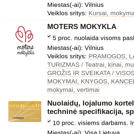
Miestas(-ai): Vilnius
Veiklos sritys:
Kursai, mokymai
MOTERS MOKYKLA
5 proc. nuolaida visoms pa
Miestas(-ai): Vilnius
Veiklos sritys:
PRAMOGOS, LA
TURIZMAS
/
Teatrai, kinai, m
GROŽIS IR SVEIKATA
/
VISO
MOKYMAI, KNYGOS, KANCEL
mokymai, vertimai
Nuolaidų, lojalumo korte
techninė specifikacija, s
10 proc. visiems darbams. I
Miestas(-ai): Visa Lietuva