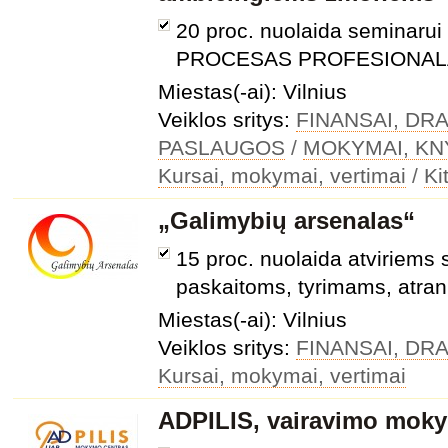
20 proc. nuolaida seminar
PROCESAS PROFESIONA
Miestas(-ai): Vilnius
Veiklos sritys:
FINANSAI, DR
PASLAUGOS
/
MOKYMAI, KN
Kursai, mokymai, vertimai
/
Ki
„Galimybių arsenalas“
15 proc. nuolaida atviriems
paskaitoms, tyrimams, atra
Miestas(-ai): Vilnius
Veiklos sritys:
FINANSAI, DR
Kursai, mokymai, vertimai
ADPILIS, vairavimo mok