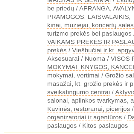
be priedų
/
APRANGA, AVALY
PRAMOGOS, LAISVALAIKIS,
kinai, muziejai, koncertų salės
turizmo prekės bei paslaugos
VAIKAMS PREKĖS IR PASL
prekės
/
Viešbučiai ir kt. apg
Aksesuarai
/
Nuoma
/
VISOS
MOKYMAI, KNYGOS, KANCEL
mokymai, vertimai
/
Grožio sal
masažai, kt. grožio prekės ir 
sveikatingumo centrai
/
Aktyv
salonai, aplinkos tvarkymas, a
Kavinės, restoranai, picerijos
organizatoriai ir agentūros
/
Da
paslaugos
/
Kitos paslaugos