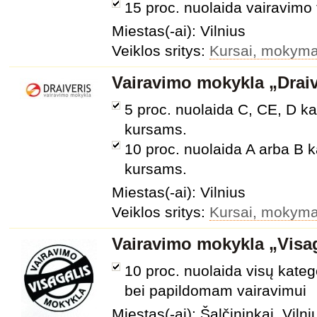
15 proc. nuolaida vairavimo
Miestas(-ai): Vilnius
Veiklos sritys:
Kursai, mokymai
Vairavimo mokykla „Draiv
5 proc. nuolaida C, CE, D ka
kursams.
10 proc. nuolaida A arba B k
kursams.
Miestas(-ai): Vilnius
Veiklos sritys:
Kursai, mokymai
Vairavimo mokykla „Visag
10 proc. nuolaida visų kate
bei papildomam vairavimui
Miestas(-ai): Šalčininkai, Vilni