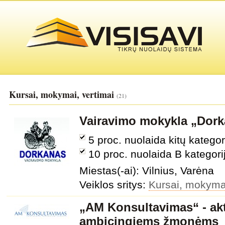
Kursai, mokymai, vertimai
(21)
Vairavimo mokykla „Dor
5 proc. nuolaida kitų katego
10 proc. nuolaida B kategor
Miestas(-ai): Vilnius, Varėna
Veiklos sritys:
Kursai, mokymai
„AM Konsultavimas“ - a
ambicingiems žmonėms