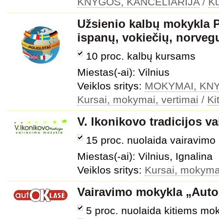
KNYGOS, KANCELIARIJA
/
Ku
Užsienio kalbų mokykla
ispanų, vokiečių, norvegų
10 proc. kalbų kursams
Miestas(-ai): Vilnius
Veiklos sritys:
MOKYMAI, KNY
Kursai, mokymai, vertimai
/
Ki
V. Ikonikovo tradicijos v
15 proc. nuolaida vairavim
Miestas(-ai): Vilnius, Ignalina
Veiklos sritys:
Kursai, mokymai
Vairavimo mokykla „Auto
5 proc. nuolaida kitiems m