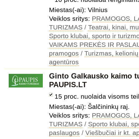
Miestas(-ai): Vilnius
Veiklos sritys:
PRAMOGOS, LA
TURIZMAS
/
Teatrai, kinai, m
Sporto klubai, sporto ir turiz
VAIKAMS PREKĖS IR PASL
pramogos
/
Turizmas, kelionių 
agentūros
Ginto Galkausko kaimo t
PAUPIS.LT
15 proc. nuolaida visoms t
Miestas(-ai): Šalčininkų raj.
Veiklos sritys:
PRAMOGOS, LA
TURIZMAS
/
Sporto klubai, sp
paslaugos
/
Viešbučiai ir kt.