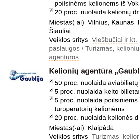
poilsinėms kelionėms iš Voki
20 proc. nuolaida kelionių d
Miestas(-ai): Vilnius, Kaunas
Šiauliai
Veiklos sritys:
Viešbučiai ir k
paslaugos
/
Turizmas, kelionių
agentūros
Kelionių agentūra „Gaubl
50 proc. nuolaida aviabilie
5 proc. nuolaida kelto biliet
5 proc. nuolaida poilsiniėms
turoperatorių kelionėms
20 proc. nuolaida kelionės 
Miestas(-ai): Klaipėda
Veiklos sritys:
Turizmas, kelion