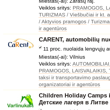
Miestas(-ai): Zarasų raj.
Veiklos sritys:
PRAMOGOS, LA
TURIZMAS
/
Viešbučiai ir kt
/
Aktyvios pramogos
/
Turizmas
ir agentūros
CARENT, automobilių n
11 proc. nuolaida lengvųjų 
Miestas(-ai): Vilnius
Veiklos sritys:
AUTOMOBILIAI
PRAMOGOS, LAISVALAIKIS,
taksi ir transportavimo paslau
organizatoriai ir agentūros
Children Holiday Camps i
Детские лагеря в Литве