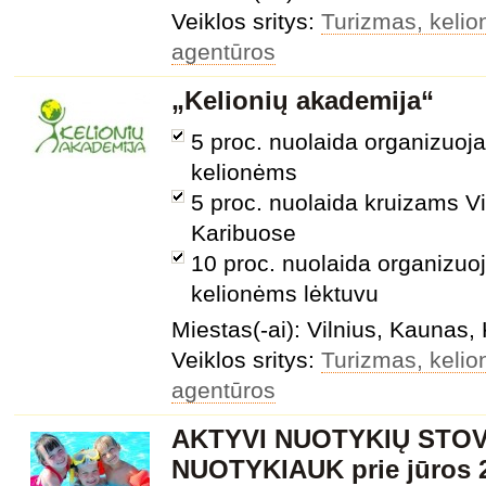
Veiklos sritys:
Turizmas, kelion
agentūros
„Kelionių akademija“
5 proc. nuolaida organizuo
kelionėms
5 proc. nuolaida kruizams Vi
Karibuose
10 proc. nuolaida organizu
kelionėms lėktuvu
Miestas(-ai): Vilnius, Kaunas,
Veiklos sritys:
Turizmas, kelion
agentūros
AKTYVI NUOTYKIŲ STOV
NUOTYKIAUK prie jūros 