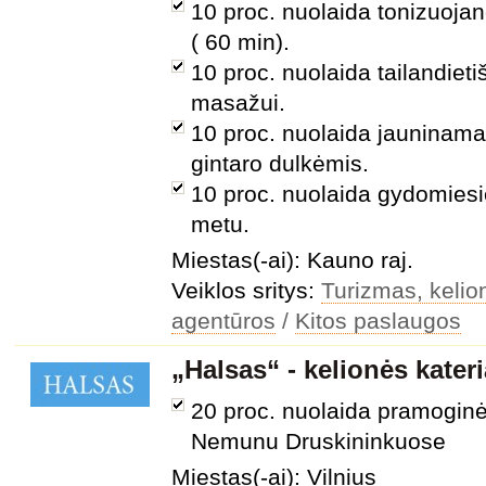
10 proc. nuolaida tonizuoja
( 60 min).
10 proc. nuolaida tailandiet
masažui.
10 proc. nuolaida jauninam
gintaro dulkėmis.
10 proc. nuolaida gydomies
metu.
Miestas(-ai): Kauno raj.
Veiklos sritys:
Turizmas, kelion
agentūros
/
Kitos paslaugos
„Halsas“ - kelionės kateri
20 proc. nuolaida pramogin
Nemunu Druskininkuose
Miestas(-ai): Vilnius