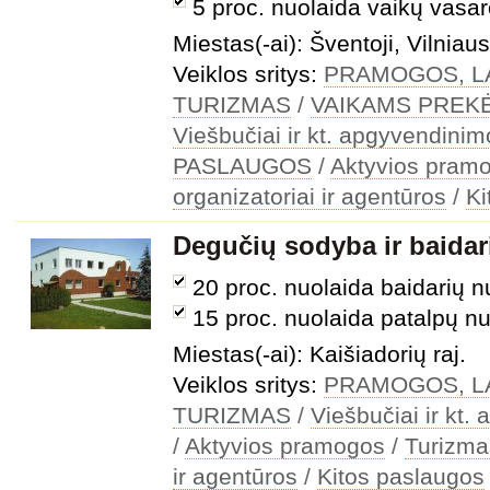
5 proc. nuolaida vaikų vasa
Miestas(-ai): Šventoji, Vilniau
Veiklos sritys:
PRAMOGOS, LA
TURIZMAS
/
VAIKAMS PREK
Viešbučiai ir kt. apgyvendini
PASLAUGOS
/
Aktyvios pram
organizatoriai ir agentūros
/
Ki
Degučių sodyba ir baida
20 proc. nuolaida baidarių 
15 proc. nuolaida patalpų n
Miestas(-ai): Kaišiadorių raj.
Veiklos sritys:
PRAMOGOS, LA
TURIZMAS
/
Viešbučiai ir kt
/
Aktyvios pramogos
/
Turizmas
ir agentūros
/
Kitos paslaugos