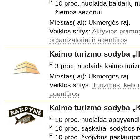
10 proc. nuolaida baidarių 
žiemos sezonui
Miestas(-ai): Ukmergės raj.
Veiklos sritys:
Aktyvios pramo
organizatoriai ir agentūros
Kaimo turizmo sodyba „Il
3 proc. nuolaida kaimo tur
Miestas(-ai): Ukmergės raj.
Veiklos sritys:
Turizmas, kelion
agentūros
Kaimo turizmo sodyba 
10 proc. nuolaida apgyven
10 proc. sąskaitai sodybos 
10 proc. žvejybos paslaugo