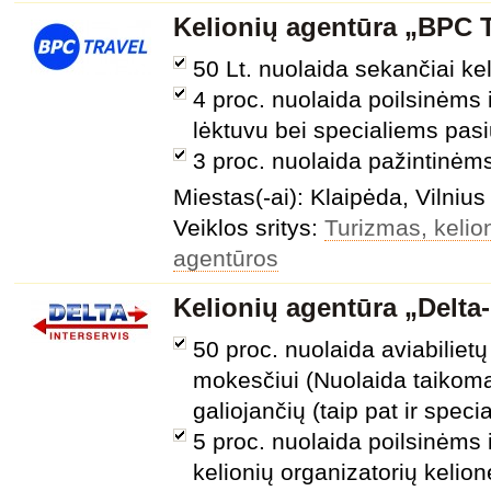
Kelionių agentūra „BPC T
50 Lt. nuolaida sekančiai ke
4 proc. nuolaida poilsinėms
lėktuvu bei specialiems pa
3 proc. nuolaida pažintinė
Miestas(-ai): Klaipėda, Vilnius
Veiklos sritys:
Turizmas, kelion
agentūros
Kelionių agentūra „Delta-
50 proc. nuolaida aviabiliet
mokesčiui (Nuolaida taikom
galiojančių (taip pat ir spec
5 proc. nuolaida poilsinėms 
kelionių organizatorių kelio