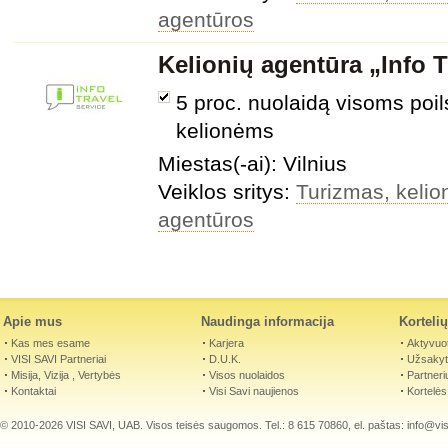
agentūros
Kelionių agentūra „Info T
5 proc. nuolaidą visoms poi
kelionėms
Miestas(-ai): Vilnius
Veiklos sritys:
Turizmas, kelion
agentūros
Apie mus
Naudinga informacija
Korteli
Kas mes esame
Karjera
Aktyvuot
VISI SAVI Partneriai
D.U.K.
Užsakyti
Misija, Vizija , Vertybės
Visos nuolaidos
Partneri
Kontaktai
Visi Savi naujienos
Kortelės
© 2010-2026 VISI SAVI, UAB. Visos teisės saugomos. Tel.: 8 615 70860, el. paštas:
info@visi