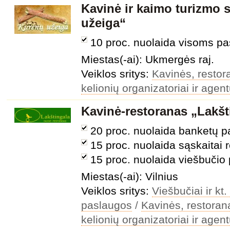
Kavinė ir kaimo turizmo
užeiga“
10 proc. nuolaida visoms p
Miestas(-ai): Ukmergės raj.
Veiklos sritys:
Kavinės, restora
kelionių organizatoriai ir agen
Kavinė-restoranas „Lakšt
20 proc. nuolaida banketų 
15 proc. nuolaida sąskaitai 
15 proc. nuolaida viešbuči
Miestas(-ai): Vilnius
Veiklos sritys:
Viešbučiai ir k
paslaugos
/
Kavinės, restorana
kelionių organizatoriai ir agen