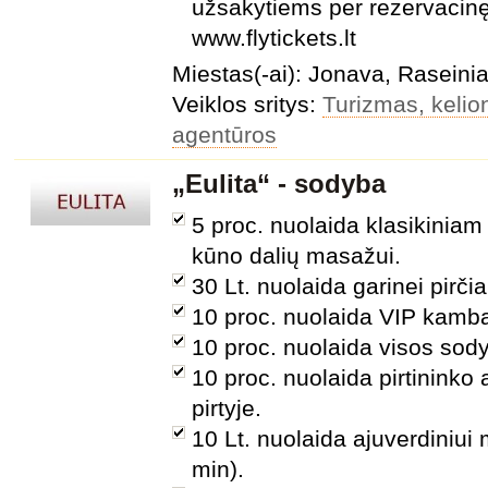
užsakytiems per rezervacin
www.flytickets.lt
Miestas(-ai): Jonava, Raseini
Veiklos sritys:
Turizmas, kelion
agentūros
„Eulita“ - sodyba
5 proc. nuolaida klasikiniam
kūno dalių masažui.
30 Lt. nuolaida garinei pirčia
10 proc. nuolaida VIP kamba
10 proc. nuolaida visos sod
10 proc. nuolaida pirtininko
pirtyje.
10 Lt. nuolaida ajuverdiniui
min).