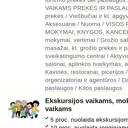
VAIKAMS PREKĖS IR PASL
prekės
/
Viešbučiai ir kt. apg
Aksesuarai
/
Nuoma
/
VISOS
MOKYMAI, KNYGOS, KANCEL
mokymai, vertimai
/
Grožio sal
masažai, kt. grožio prekės ir 
sveikatingumo centrai
/
Aktyv
salonai, aplinkos tvarkymas, a
Kavinės, restoranai, picerijos
organizatoriai ir agentūros
/
Da
paslaugos
/
Kitos paslaugos
Ekskursijos vaikams, mok
vaikams
5 proc. nuolaida ekskursijom
10 proc. nuolaida renginia