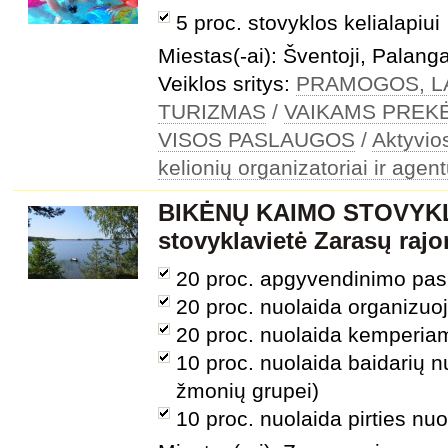
5 proc. stovyklos kelialapiui
Miestas(-ai): Šventoji, Palang
Veiklos sritys:
PRAMOGOS, LA
TURIZMAS
/
VAIKAMS PREK
VISOS PASLAUGOS
/
Aktyvio
kelionių organizatoriai ir agen
BIKĖNŲ KAIMO STOVYKL
stovyklavietė Zarasų rajo
20 proc. apgyvendinimo pa
20 proc. nuolaida organizu
20 proc. nuolaida kemperia
10 proc. nuolaida baidarių 
žmonių grupei)
10 proc. nuolaida pirties nu