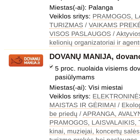
Miestas(-ai): Palanga
Veiklos sritys:
PRAMOGOS, LA
TURIZMAS
/
VAIKAMS PREK
VISOS PASLAUGOS
/
Aktyvio
kelionių organizatoriai ir agen
DOVANŲ MANIJA, dovano
5 proc. nuolaida visiems do
pasiūlymams
Miestas(-ai): Visi miestai
Veiklos sritys:
ELEKTRONINĖ
MAISTAS IR GĖRIMAI
/
Ekolo
be priedų
/
APRANGA, AVALY
PRAMOGOS, LAISVALAIKIS,
kinai, muziejai, koncertų salės
turizmo prekės bei paslaugos