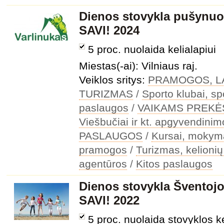
Dienos stovykla pušynuos
SAVI! 2024
5 proc. nuolaida kelialapiui
Miestas(-ai): Vilniaus raj.
Veiklos sritys:
PRAMOGOS, LA
TURIZMAS
/
Sporto klubai, sp
paslaugos
/
VAIKAMS PREKĖ
Viešbučiai ir kt. apgyvendini
PASLAUGOS
/
Kursai, mokyma
pramogos
/
Turizmas, kelionių 
agentūros
/
Kitos paslaugos
Dienos stovykla Šventojoj
SAVI! 2022
5 proc. nuolaida stovyklos ke