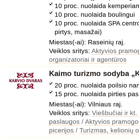
10 proc. nuolaida kemperia
10 proc. nuolaida boulingui
10 proc. nuolaida SPA cent
pirtys, masažai)
Miestas(-ai): Raseinių raj.
Veiklos sritys:
Aktyvios pramo
organizatoriai ir agentūros
Kaimo turizmo sodyba „K
20 proc. nuolaida poilsio n
15 proc. nuolaida pirties p
Miestas(-ai): Vilniaus raj.
Veiklos sritys:
Viešbučiai ir k
paslaugos
/
Aktyvios pramogo
picerijos
/
Turizmas, kelionių o