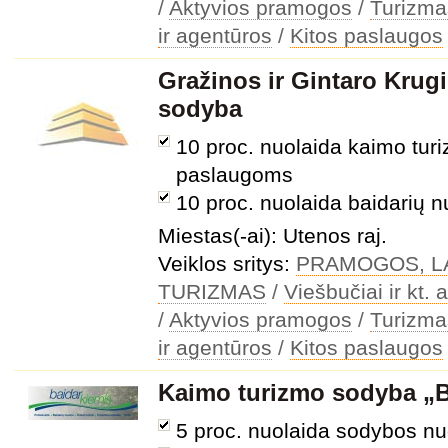
/
Aktyvios pramogos
/
Turizmas
ir agentūros
/
Kitos paslaugos
Gražinos ir Gintaro Krug
sodyba
10 proc. nuolaida kaimo tu
paslaugoms
10 proc. nuolaida baidarių 
Miestas(-ai): Utenos raj.
Veiklos sritys:
PRAMOGOS, LA
TURIZMAS
/
Viešbučiai ir kt
/
Aktyvios pramogos
/
Turizmas
ir agentūros
/
Kitos paslaugos
Kaimo turizmo sodyba „B
5 proc. nuolaida sodybos n