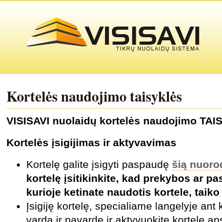
Kortelės naudojimo taisyklės
VISISAVI nuolaid
ų
kortelės naudojimo TA
Kortelės įsigijimas ir aktyvavimas
Kortelę
galite
įsigyti
paspau
dę
šią nuoro
kortelę įsitikinkite, kad prekybos ar pa
kurioje ketinate naudotis kortele, taiko
Įsigiję kortelę, specialiame langelyje ant
vardą ir pavardę ir aktyvuokite kortelę a