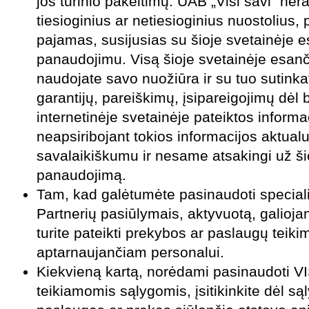
jos turinio pakeitimų. UAB „Visi savi” nėr
tiesioginius ar netiesioginius nuostolius, 
pajamas, susijusias su šioje svetainėje e
panaudojimu. Visą šioje svetainėje esanč
naudojate savo nuožiūra ir su tuo sutink
garantijų, pareiškimų, įsipareigojimų dėl 
internetinėje svetainėje pateiktos informac
neapsiribojant tokios informacijos aktual
savalaikiškumu ir nesame atsakingi už ši
panaudojimą.
Tam, kad galėtumėte pasinaudoti speciali
Partnerių pasiūlymais, aktyvuotą, galioja
turite pateikti prekybos ar paslaugų teiki
aptarnaujančiam personalui.
Kiekvien
ą kartą, norėdami pasinaudoti VI
teikiamomis sąlygomis, įsitikinkite dėl są