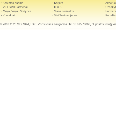
Kas mes esame
Karjera
Aktyvuot
VISI SAVI Partneriai
D.U.K.
Užsakyti
Misija, Vizija , Vertybės
Visos nuolaidos
Partneri
Kontaktai
Visi Savi naujienos
Kortelės
© 2010-2026 VISI SAVI, UAB. Visos teisės saugomos. Tel.: 8 615 70860, el. paštas:
info@visi