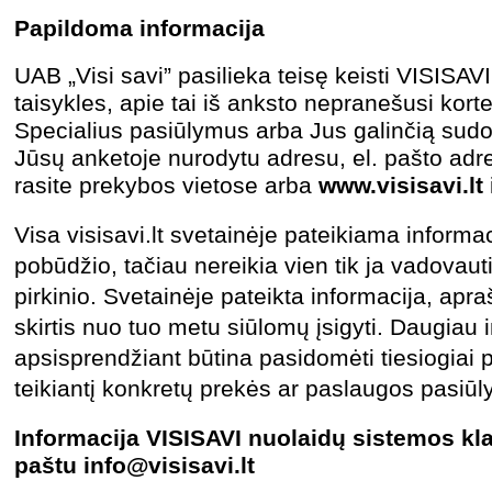
Papildoma informacija
UAB „Visi savi” pasilieka teisę keisti VISISAV
taisykles, apie tai iš anksto nepranešusi kort
Specialius pasiūlymus arba Jus galinčią sudo
Jūsų anketoje nurodytu adresu, el. pašto adre
rasite prekybos vietose arba
www.visisavi.lt
Visa visisavi.lt svetainėje pateikiama informa
pobūdžio, tačiau nereikia vien tik ja vadovaut
pirkinio. Svetainėje pateikta informacija, apraš
skirtis nuo tuo metu siūlomų įsigyti. Daugiau 
apsisprendžiant būtina pasidomėti tiesiogiai 
teikiantį konkretų prekės ar paslaugos pasiū
Informacija
VISISAVI nuolaidų sistemos kla
paštu info@visisavi.lt