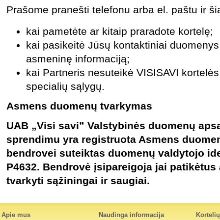
Prašome pranešti telefonu arba el. paštu ir šia
kai pame
tėte ar kitaip praradote kortelę;
kai pasikeitė Jūsų kontaktiniai duomenys 
asmeninę informaciją;
k
ai Partneris nesuteikė VISISAVI kortelės 
specialių sąlygų.
Asmens duomenų tvarkymas
UAB „Visi savi” Valstybinės duomenų aps
sprendimu yra registruota Asmens duomenų
bendrovei suteiktas duomenų valdytojo id
P4632. Bendrovė įsipareigoja jai patikėt
tvarkyti sąžiningai ir saugiai.
Apie mus
Naudinga informacija
Korteli