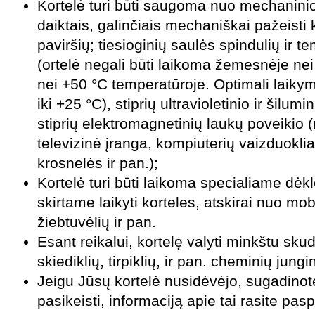
Kortelė turi būti saugoma nuo mechaninio p
daiktais, galinčiais mechaniškai pažeisti 
paviršių; tiesioginių saulės spindulių ir 
(ortelė negali būti laikoma žemesnėje ne
nei +50 °C temperatūroje. Optimali laik
iki +25 °C), stiprių ultravioletinio ir šilum
stiprių elektromagnetinių laukų poveikio 
televizinė įranga, kompiuterių vaizduokli
krosnelės ir pan.);
Kortelė turi būti laikoma specialiame dėkl
skirtame laikyti korteles, atskirai nuo mobi
žiebtuvėlių ir pan.
Esant reikalui, kortelę valyti minkštu sku
skiediklių, tirpiklių,
ir pan. cheminių jungin
Jeigu Jūsų kortelė nusidėvėjo, sugadinote 
pasikeisti, informaciją apie tai rasite pa