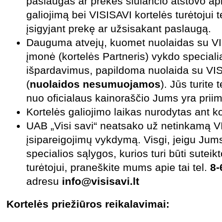
paslaugas ar prekes siūlančio atstovo ap
galiojimą bei VISISAVI kortelės turėtojui
įsigyjant prekę ar užsisakant paslaugą.
Dauguma atvejų, kuomet nuolaidas su VIS
įmonė (kortelės Partneris) vykdo specialia
išpardavimus, papildoma nuolaida su VIS
(
nuolaidos nesumuojamos
). Jūs turite 
nuo oficialaus kainoraščio Jums yra priim
Kortelės galiojim
o laikas nurodytas ant ko
UAB „Visi savi“ neatsako už netinkamą VI
įsipareigojimų vykdymą. Visgi, jeigu Jum
specialios sąlygos, kurios turi būti sutei
turėtojui, praneškite mums apie tai tel.
8-
adresu
info
@visisavi.lt
Kortelės priežiūros reikalavimai: