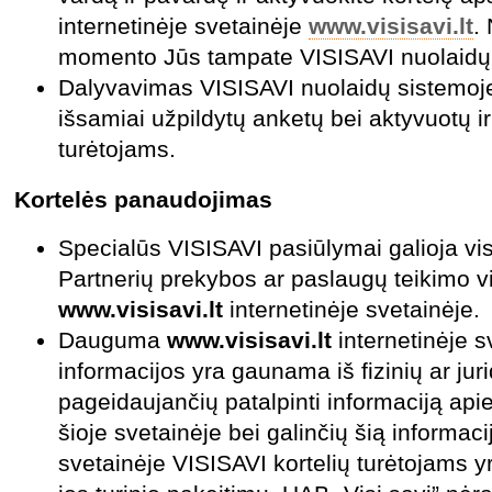
internetinėje svetainėje
www.visisavi.lt
.
momento Jūs tampate VISISAVI nuolaidų 
Dalyvavimas VISISAVI nuolaidų sistemoje g
išsamiai užpildytų anketų bei aktyvuotų ir
turėtojams.
Kortelės
panaudojimas
Specialūs VISISAVI pasiūlymai galioja vi
Partnerių prekybos ar paslaugų teikimo vi
www.visisavi.lt
internetinėje svetainėje.
Dauguma
www.visisavi.lt
internetinėje s
informacijos yra gaunama iš fizinių ar ju
pageidaujančių patalpinti informaciją api
šioje svetainėje bei galinčių šią informacij
svetainėje VISISAVI kortelių turėtojams y