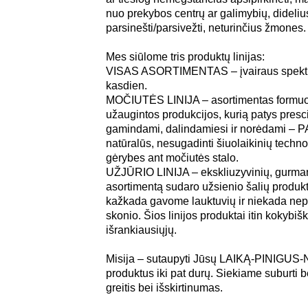
nuo prekybos centrų ar galimybių, didelius
parsinešti/parsivežti, neturinčius žmones.
Mes siūlome tris produktų linijas:
VISAS ASORTIMENTAS – įvairaus spektro p
kasdien.
MOČIUTĖS LINIJA – asortimentas formuoj
užaugintos produkcijos, kurią patys pres
gamindami, dalindamiesi ir norėdami – P
natūralūs, nesugadinti šiuolaikinių techno
gėrybes ant močiutės stalo.
UŽJŪRIO LINIJA – ekskliuzyvinių, gurmani
asortimentą sudaro užsienio šalių produk
kažkada gavome lauktuvių ir niekada nepa
skonio. Šios linijos produktai itin kokybi
išrankiausiųjų.
Misija – sutaupyti Jūsų LAIKĄ-PINIGUS-
produktus iki pat durų. Siekiame suburti 
greitis bei išskirtinumas.