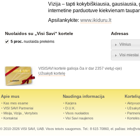
Vizija – tapti kokybiškiausia, gausiausia, 
internetine parduotuve kiekvienam ta
Apsilankykite:
www.ikiduru.lt
Nuolaidos su „Visi Savi“ kortele
Adresas
5 proc.
nuolaida prekėms
Vilnius
Visi miestai
VISISAVI kortelė galioja čia ir dar 2357 vietų(-oje)
Užsakyti kortelę
Apie mus
Naudinga informacija
Korteli
Kas mes esame
Karjera
Aktyvuot
VISI SAVI Partneriai
D.U.K.
Užsakyti
Misija, Vizija , Vertybės
Visos nuolaidos
Partneri
Kontaktai
Visi Savi naujienos
Kortelės
© 2010-2026 VISI SAVI, UAB. Visos teisės saugomos. Tel.: 8 615 70860, el. paštas:
info@visi