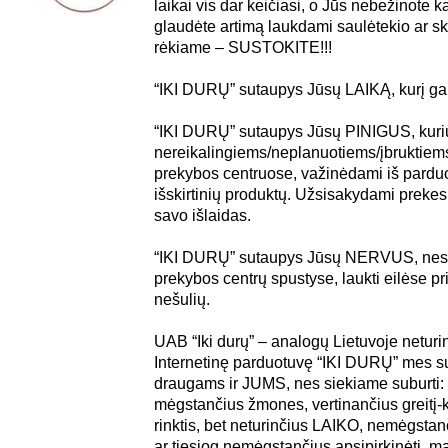
laikai vis dar keičiasi, o Jūs nebežinote 
glaudėte artimą laukdami saulėtekio ar s
rėkiame – SUSTOKITE!!!
“IKI DURŲ” sutaupys Jūsų LAIKĄ, kurį gali
“IKI DURŲ” sutaupys Jūsų PINIGUS, kuriu
nereikalingiems/neplanuotiems/įbruktiems
prekybos centruose, važinėdami iš pardu
išskirtinių produktų. Užsisakydami prekes
savo išlaidas.
“IKI DURŲ” sutaupys Jūsų NERVUS, nes n
prekybos centrų spustyse, laukti eilėse pr
nešulių.
UAB “Iki durų” – analogų Lietuvoje neturin
Internetinę parduotuvę “IKI DURŲ” mes s
draugams ir JUMS, nes siekiame suburti:
mėgstančius žmones, vertinančius greitį-k
rinktis, bet neturinčius LAIKO, nemėgstan
ar tiesiog nemėgstančius apsipirkinėti, m