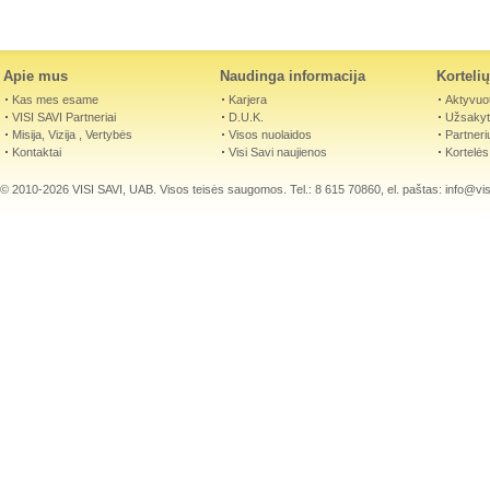
Apie mus
Naudinga informacija
Korteli
Kas mes esame
Karjera
Aktyvuot
VISI SAVI Partneriai
D.U.K.
Užsakyti
Misija, Vizija , Vertybės
Visos nuolaidos
Partneri
Kontaktai
Visi Savi naujienos
Kortelės
© 2010-2026 VISI SAVI, UAB. Visos teisės saugomos. Tel.: 8 615 70860, el. paštas:
info@visi