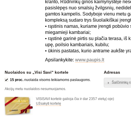
kranto, Rūdninkų girios kaimynystėje nese
pasislėpęs nuo smalsių žvilgsnių, nedidel
gamtos kampelis. Sodyboje vienu metu gal
kompleksą sudaro trys šiuolaikiškai įrengt
• rąstinis namas, kuriame įrengti pobūvio sa
miegamieji kambariai;
• rąstinė garinė pirtis su plačia terasa, iš
upę, poilsio kambariais, kubilu;
• ūkinis pastatas, kurio antrame aukšte yr
Apsilankykite:
www.paupis.lt
Nuolaidos su „Visi Savi“ kortele
Adresas
15 proc.
nuolaida visoms teikiamoms paslaugoms.
Šalčininkų r
Akcijų metu nuolaidos nesumuojamos.
VISISAVI kortelė galioja čia ir dar 2357 vietų(-oje)
Užsakyti kortelę