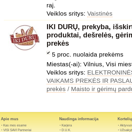
raj.
Veiklos sritys:
Vaistinės
IKI DURŲ, prekyba, išskir
produktai, dešrelės, gėri
prekės
5 proc. nuolaida prekėms
Miestas(-ai): Vilnius, Visi mies
Veiklos sritys:
ELEKTRONINĖ
VAIKAMS PREKĖS IR PASL
prekės
/
Maisto ir gėrimų par
Apie mus
Naudinga informacija
Korteli
Kas mes esame
Karjera
Aktyvuot
VISI SAVI Partneriai
D.U.K.
Užsakyti