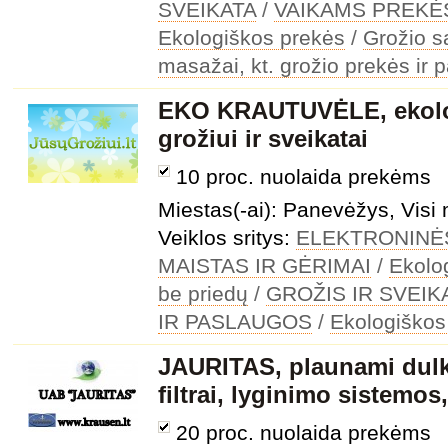
SVEIKATA
/
VAIKAMS PREKĖ
Ekologiškos prekės
/
Grožio s
masažai, kt. grožio prekės ir 
EKO KRAUTUVĖLE, ekolo
grožiui ir sveikatai
10 proc. nuolaida prekėms
Miestas(-ai): Panevėžys, Visi 
Veiklos sritys:
ELEKTRONINĖ
MAISTAS IR GĖRIMAI
/
Ekolo
be priedų
/
GROŽIS IR SVEIK
IR PASLAUGOS
/
Ekologiškos
JAURITAS, plaunami dulki
filtrai, lyginimo sistemos
20 proc. nuolaida prekėms