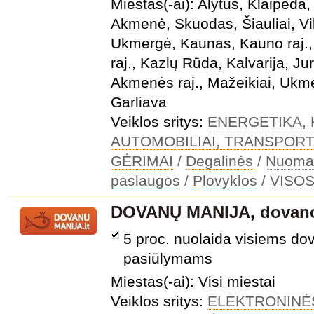
Miestas(-ai): Alytus, Klaipėda, 
Akmenė, Skuodas, Šiauliai, Viln
Ukmergė, Kaunas, Kauno raj., K
raj., Kazlų Rūda, Kalvarija, Jur
Akmenės raj., Mažeikiai, Ukmer
Garliava
Veiklos sritys:
ENERGETIKA, 
AUTOMOBILIAI, TRANSPOR
GĖRIMAI
/
Degalinės
/
Nuoma, 
paslaugos
/
Plovyklos
/
VISO
DOVANŲ MANIJA, dovano
5 proc. nuolaida visiems do
pasiūlymams
Miestas(-ai): Visi miestai
Veiklos sritys:
ELEKTRONINĖ