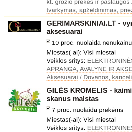
kt. grožio prekės ir paslaugos
tvarkymas, apželdinimas, prie
GERIMARSKINIAI.LT - vyri
aksesuarai
10 proc. nuolaida nenukai
Miestas(-ai): Visi miestai
Veiklos sritys:
ELEKTRONINĖ
APRANGA, AVALYNĖ IR AKS
Aksesuarai
/
Dovanos, kanceli
GILĖS KROMELIS - kaimiš
skanus maistas
7 proc. nuolaida prekėms
Miestas(-ai): Visi miestai
Veiklos sritys:
ELEKTRONINĖ