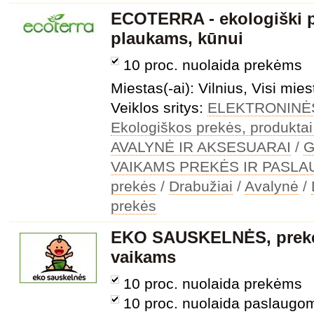
ECOTERRA - ekologiški 
plaukams, kūnui
10 proc. nuolaida prekėms
Miestas(-ai): Vilnius, Visi mies
Veiklos sritys:
ELEKTRONINĖ
Ekologiškos prekės, produktai
AVALYNĖ IR AKSESUARAI
/
G
VAIKAMS PREKĖS IR PASL
prekės
/
Drabužiai
/
Avalynė
/
prekės
EKO SAUSKELNĖS, prekės
vaikams
10 proc. nuolaida prekėms
10 proc. nuolaida paslaugo