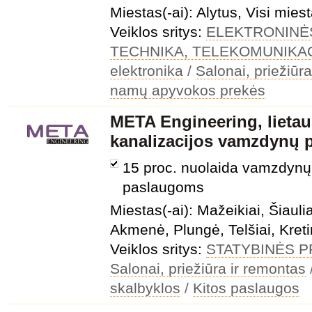
Miestas(-ai): Alytus, Visi miest
Veiklos sritys:
ELEKTRONINĖ
TECHNIKA, TELEKOMUNIKA
elektronika
/
Salonai, priežiūr
namų apyvokos prekės
META Engineering, lietau
kanalizacijos vamzdynų 
15 proc. nuolaida vamzdynų
paslaugoms
Miestas(-ai): Mažeikiai, Šiauli
Akmenė, Plungė, Telšiai, Kret
Veiklos sritys:
STATYBINĖS 
Salonai, priežiūra ir remontas
skalbyklos
/
Kitos paslaugos