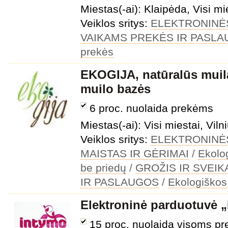
Miestas(-ai): Klaipėda, Visi mi
Veiklos sritys:
ELEKTRONINĖ
VAIKAMS PREKĖS IR PASL
prekės
EKOGIJA, natūralūs muilai,
muilo bazės
6 proc. nuolaida prekėms
Miestas(-ai): Visi miestai, Viln
Veiklos sritys:
ELEKTRONINĖ
MAISTAS IR GĖRIMAI
/
Ekolo
be priedų
/
GROŽIS IR SVEIK
IR PASLAUGOS
/
Ekologiškos
Elektroninė parduotuvė 
15 proc. nuolaida visoms p