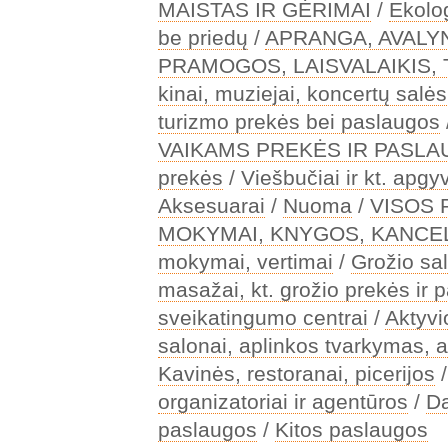
MAISTAS IR GĖRIMAI
/
Ekolo
be priedų
/
APRANGA, AVALY
PRAMOGOS, LAISVALAIKIS,
kinai, muziejai, koncertų salės
turizmo prekės bei paslaugos
VAIKAMS PREKĖS IR PASL
prekės
/
Viešbučiai ir kt. apg
Aksesuarai
/
Nuoma
/
VISOS
MOKYMAI, KNYGOS, KANCEL
mokymai, vertimai
/
Grožio sal
masažai, kt. grožio prekės ir 
sveikatingumo centrai
/
Aktyv
salonai, aplinkos tvarkymas, a
Kavinės, restoranai, picerijos
organizatoriai ir agentūros
/
Da
paslaugos
/
Kitos paslaugos