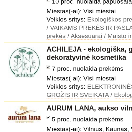
10 proc. nuolaida papuošal
Miestas(-ai): Visi miestai
Veiklos sritys:
Ekologiškos pre
/
VAIKAMS PREKĖS IR PAS
prekės
/
Aksesuarai
/
Maisto i
ACHILEJA - ekologiška, g
dekoratyvinė kosmetika
7 proc. nuolaida prekėms
Miestas(-ai): Visi miestai
Veiklos sritys:
ELEKTRONINĖ
GROŽIS IR SVEIKATA
/
Ekolo
AURUM LANA, aukso vil
5 proc. nuolaida prekėms
Miestas(-ai): Vilnius, Kaunas, 