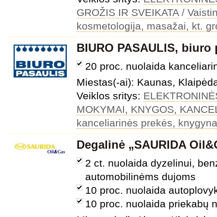
GROŽIS IR SVEIKATA
/
Vaisti
kosmetologija, masažai, kt. gr
BIURO PASAULIS, biuro p
20 proc. nuolaida kancelia
Miestas(-ai): Kaunas, Klaipėda,
Veiklos sritys:
ELEKTRONINĖ
MOKYMAI, KNYGOS, KANCEL
kanceliarinės prekės, knygyna
Degalinė „SAURIDA Oil&
2 ct. nuolaida dyzelinui, be
automobilinėms dujoms
10 proc. nuolaida autoplovy
10 proc. nuolaida priekabų 