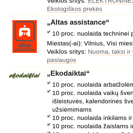
Veiklos sritys:
ELEKTRONINĖ
Ekologiškos prekės
„Altas assistance“
10 proc. nuolaida techninei 
Miestas(-ai): Vilnius, Visi mies
Veiklos sritys:
Nuoma, taksi ir
paslaugos
„Ekodaiktai“
10 proc. nuolaida arbatžolė
10 proc. nuolaida vaikų šve
išleistuvės, kalendorinės šv
užsiėmimams
10 proc. nuolaida inkilams i
10 proc. nuolaida žaislams 