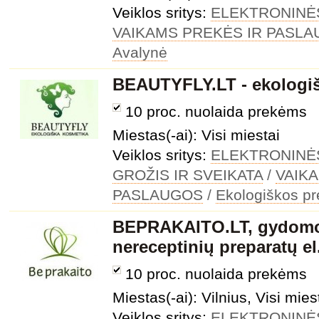
Veiklos sritys:
ELEKTRONINĖ
VAIKAMS PREKĖS IR PASL
Avalynė
BEAUTYFLY.LT - ekologi
10 proc. nuolaida prekėms
Miestas(-ai): Visi miestai
Veiklos sritys:
ELEKTRONINĖ
GROŽIS IR SVEIKATA
/
VAIK
PASLAUGOS
/
Ekologiškos p
BEPRAKAITO.LT, gydomos
nereceptinių preparatų e
10 proc. nuolaida prekėms
Miestas(-ai): Vilnius, Visi mies
Veiklos sritys:
ELEKTRONINĖ