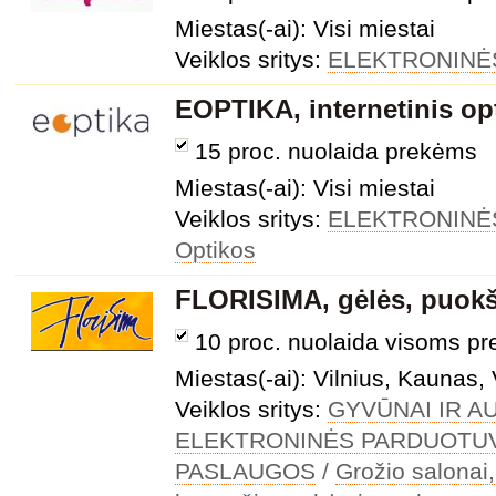
Miestas(-ai): Visi miestai
Veiklos sritys:
ELEKTRONINĖ
EOPTIKA, internetinis op
15 proc. nuolaida prekėms
Miestas(-ai): Visi miestai
Veiklos sritys:
ELEKTRONINĖ
Optikos
FLORISIMA, gėlės, puokš
10 proc. nuolaida visoms p
Miestas(-ai): Vilnius, Kaunas, 
Veiklos sritys:
GYVŪNAI IR A
ELEKTRONINĖS PARDUOTU
PASLAUGOS
/
Grožio salonai