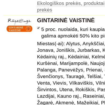
Ekologiškos prekės, produktai
prekės
GINTARINĖ VAISTINĖ
5 proc. nuolaida, kuri kaupias
galima apmokėti 50% kito pi
Miestas(-ai): Alytus, Anykščiai,
Jonava, Joniškis, Jurbarkas, 
Kėdainių raj., Kėdainiai, Kelm
Kuršėnai, Marijampolė, Naujo
Palanga, Panevėžys, Prienai, 
Švenčionys, Tauragė, Telšiai,
Venta, Vievis, Vilkaviškis, Vilni
Širvintos, Utena, Rokiškis, Pa
Lazdijai, Kauno raj., Raseiniai,
Žagarė, Akmenė, Mažeikiai, Pl