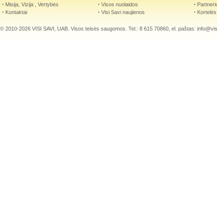
Misija, Vizija , Vertybės
Visos nuolaidos
Partneri
Kontaktai
Visi Savi naujienos
Kortelės
© 2010-2026 VISI SAVI, UAB. Visos teisės saugomos. Tel.: 8 615 70860, el. paštas:
info@visi