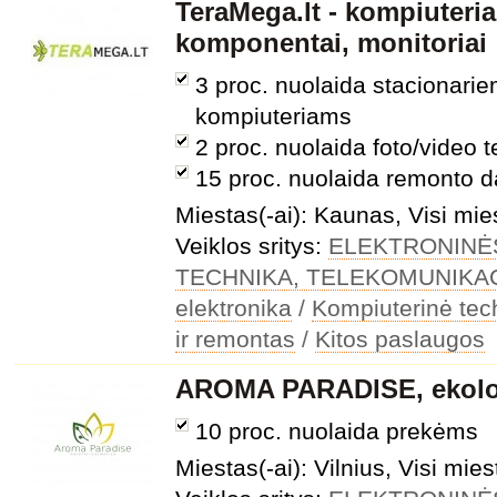
TeraMega.lt - kompiuteria
komponentai, monitoriai
3 proc. nuolaida stacionari
kompiuteriams
2 proc. nuolaida foto/video t
15 proc. nuolaida remonto 
Miestas(-ai): Kaunas, Visi mie
Veiklos sritys:
ELEKTRONINĖ
TECHNIKA, TELEKOMUNIKA
elektronika
/
Kompiuterinė tec
ir remontas
/
Kitos paslaugos
AROMA PARADISE, ekolo
10 proc. nuolaida prekėms
Miestas(-ai): Vilnius, Visi mies