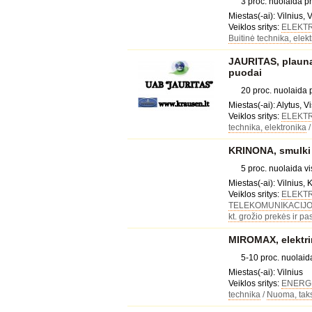
3 proc. nuolaida p
Miestas(-ai): Vilnius, 
Veiklos sritys:
ELEKT
Buitinė technika, elek
JAURITAS, plaunam
puodai
20 proc. nuolaida
Miestas(-ai): Alytus, Vi
Veiklos sritys:
ELEKT
technika, elektronika
KRINONA, smulki 
5 proc. nuolaida 
Miestas(-ai): Vilnius,
Veiklos sritys:
ELEKT
TELEKOMUNIKACIJ
kt. grožio prekės ir p
MIROMAX, elektrinia
5-10 proc. nuolai
Miestas(-ai): Vilnius
Veiklos sritys:
ENERGE
technika
/
Nuoma, taks