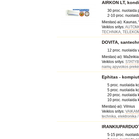
AIRKON LT, kondi
30 proc. nuolaida
2-10 proc. nuolai
Miestas(-ai): Kaunas,
Veiklos sritys:
AUTOMO
TECHNIKA, TELEKO
DOVITA, santech
12 proc. nuolaida
Miestas(-ai): Mažeikia
Veiklos sritys:
STATYB
namų apyvokos prekė
Ephitas - kompiu
5 proc. nuolaida k
5 proc. nuolaida k
20 proc. nuolaida
10 proc. nuolaida k
Miestas(-ai): Vilnius
Veiklos sritys:
VAIKAM
technika, elektronika
IRANKIUPARDUOTU
5-15 proc. nuolaid