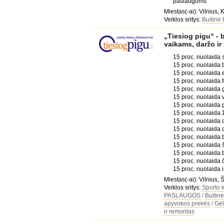
paslaugoms
Miestas(-ai): Vilnius,
Veiklos sritys:
Buitinė 
„Tiesiog pigu“ - b
vaikams, daržo ir
15 proc. nuolaida 
15 proc. nuolaida b
15 proc. nuolaida
15 proc. nuolaida f
15 proc. nuolaida g
15 proc. nuolaida 
15 proc. nuolaida
15 proc. nuolaida 
15 proc. nuolaida
15 proc. nuolaida d
15 proc. nuolaida 
15 proc. nuolaida 
15 proc. nuolaida 
15 proc. nuolaida 
15 proc. nuolaida 
Miestas(-ai): Vilnius,
Veiklos sritys:
Sporto k
PASLAUGOS
/
Buitinė
apyvokos prekės
/
Gėl
ir remontas