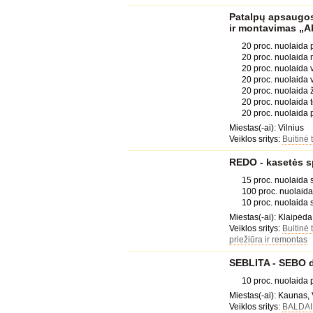
Patalpų apsaugos 
ir montavimas „A
20 proc. nuolaida 
20 proc. nuolaida
20 proc. nuolaida
20 proc. nuolaida
20 proc. nuolaida
20 proc. nuolaida
20 proc. nuolaida 
Miestas(-ai): Vilnius
Veiklos sritys:
Buitinė 
REDO - kasetės s
15 proc. nuolaida 
100 proc. nuolaid
10 proc. nuolaida s
Miestas(-ai): Klaipėda,
Veiklos sritys:
Buitinė 
priežiūra ir remontas
SEBLITA - SEBO du
10 proc. nuolaida
Miestas(-ai): Kaunas, 
Veiklos sritys:
BALDAI