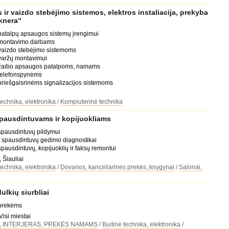
ir vaizdo stebėjimo sistemos, elektros instaliacija, prekyba
knera“
patalpų apsaugos sistemų įrengimui
 montavimo darbams
 vaizdo stebėjimo sistemoms
 varžų montavimui
 žaibo apsaugos patalpoms, namams
 telefonspynėms
priešgaisrinėms signalizacijos sistemoms
technika, elektronika
/
Kompiuterinė technika
pausdintuvams ir kopijuokliams
spausdintuvų pildymui
a spausdintuvų gedimo diagnostikai
pausdintuvų, kopijuoklių ir faksų remontui
 Šiauliai
technika, elektronika
/
Dovanos, kanceliarinės prekės, knygynai
/
Salonai,
lkių siurbliai
 prekėms
Visi miestai
, INTERJERAS, PREKĖS NAMAMS
/
Buitinė technika, elektronika
/