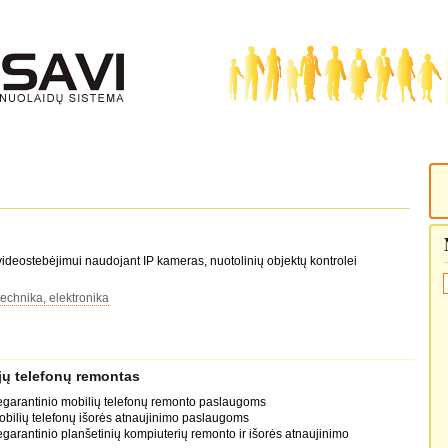
videostebėjimui naudojant IP kameras, nuotolinių objektų kontrolei
technika, elektronika
jų telefonų remontas
egarantinio mobilių telefonų remonto paslaugoms
obilių telefonų išorės atnaujinimo paslaugoms
egarantinio planšetinių kompiuterių remonto ir išorės atnaujinimo