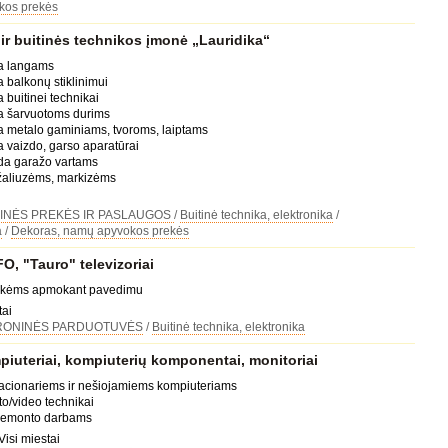
kos prekės
 ir buitinės technikos įmonė „Lauridika“
da langams
 balkonų stiklinimui
 buitinei technikai
da šarvuotoms durims
a metalo gaminiams, tvoroms, laiptams
a vaizdo, garso aparatūrai
ida garažo vartams
 žaliuzėms, markizėms
INĖS PREKĖS IR PASLAUGOS
/
Buitinė technika, elektronika
/
a
/
Dekoras, namų apyvokos prekės
, "Tauro" televizoriai
rekėms apmokant pavedimu
tai
RONINĖS PARDUOTUVĖS
/
Buitinė technika, elektronika
piuteriai, kompiuterių komponentai, monitoriai
tacionariems ir nešiojamiems kompiuteriams
to/video technikai
 remonto darbams
Visi miestai