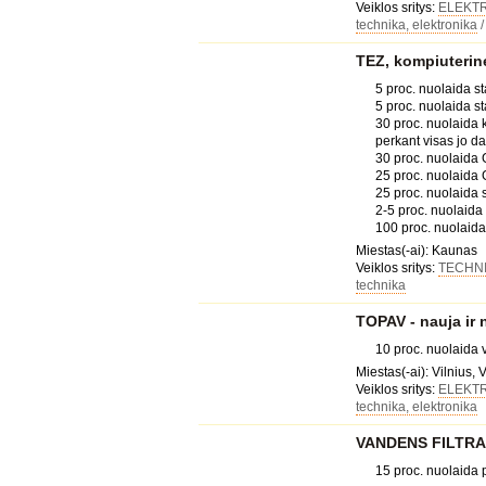
Veiklos sritys:
ELEKT
technika, elektronika
TEZ, kompiuterin
5 proc. nuolaida s
5 proc. nuolaida s
30 proc. nuolaida 
perkant visas jo da
30 proc. nuolaida 
25 proc. nuolaida
25 proc. nuolaida 
2-5 proc. nuolaid
100 proc. nuolaida
Miestas(-ai): Kaunas
Veiklos sritys:
TECHNI
technika
TOPAV - nauja ir 
10 proc. nuolaida
Miestas(-ai): Vilnius, 
Veiklos sritys:
ELEKT
technika, elektronika
VANDENS FILTRAI,
15 proc. nuolaida