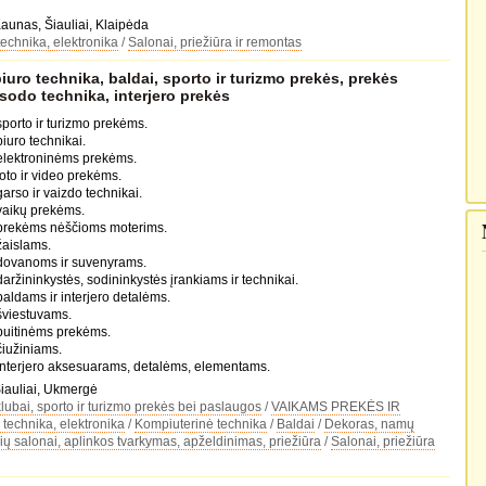
 Kaunas, Šiauliai, Klaipėda
technika, elektronika
/
Salonai, priežiūra ir remontas
iuro technika, baldai, sporto ir turizmo prekės, prekės
 sodo technika, interjero prekės
sporto ir turizmo prekėms.
iuro technikai.
 elektroninėms prekėms.
oto ir video prekėms.
arso ir vaizdo technikai.
vaikų prekėms.
 prekėms nėščioms moterims.
žaislams.
 dovanoms ir suvenyrams.
aržininkystės, sodininkystės įrankiams ir technikai.
baldams ir interjero detalėms.
šviestuvams.
buitinėms prekėms.
čiužiniams.
interjero aksesuarams, detalėms, elementams.
 Šiauliai, Ukmergė
lubai, sporto ir turizmo prekės bei paslaugos
/
VAIKAMS PREKĖS IR
 technika, elektronika
/
Kompiuterinė technika
/
Baldai
/
Dekoras, namų
ių salonai, aplinkos tvarkymas, apželdinimas, priežiūra
/
Salonai, priežiūra