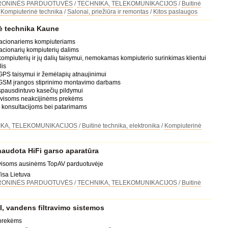
RONINĖS PARDUOTUVĖS
/
TECHNIKA, TELEKOMUNIKACIJOS
/
Buitinė
/
Kompiuterinė technika
/
Salonai, priežiūra ir remontas
/
Kitos paslaugos
ė technika Kaune
tacionariems kompiuteriams
tacionarių kompiuterių dalims
kompiuterių ir jų dalių taisymui, nemokamas kompiuterio surinkimas klientui
lis
GPS taisymui ir žemėlapių atnaujinimui
 GSM įrangos stiprinimo montavimo darbams
spausdintuvo kasečių pildymui
a visoms neakcijinėms prekėms
 konsultacijoms bei patarimams
KA, TELEKOMUNIKACIJOS
/
Buitinė technika, elektronika
/
Kompiuterinė
naudota HiFi garso aparatūra
 visoms ausinėms TopAV parduotuvėje
Visa Lietuva
RONINĖS PARDUOTUVĖS
/
TECHNIKA, TELEKOMUNIKACIJOS
/
Buitinė
 vandens filtravimo sistemos
 prekėms