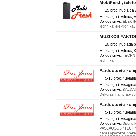
MobiFresh, telefo
15 proc. nuolaida 
Miestas(-ai): Vilnius, 
Veiklos sritys:
ELEKT
technika, elektronika
MUZIKOS FAKTORI
10 proc. nuolada 
Miestas(-ai): Vilnius, 
Veiklos sritys:
TECHNI
technika
Parduotuvių kompl
5-15 proc. nuolai
Miestas(-ai): Visagina
Veiklos sritys:
BALDAI
Dekoras, namų apyvo
Parduotuvių komp
5-15 proc. nuolai
Miestas(-ai): Visagina
Veiklos sritys:
Sporto k
PASLAUGOS
/
TECHN
namų apyvokos prekė