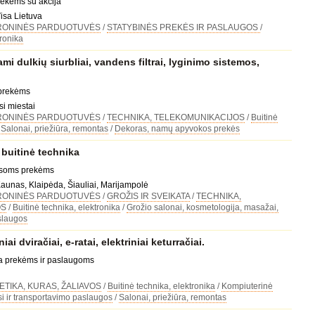
rekėms su akcija
Visa Lietuva
RONINĖS PARDUOTUVĖS
/
STATYBINĖS PREKĖS IR PASLAUGOS
/
tronika
i dulkių siurbliai, vandens filtrai, lyginimo sistemos,
 prekėms
si miestai
RONINĖS PARDUOTUVĖS
/
TECHNIKA, TELEKOMUNIKACIJOS
/
Buitinė
/
Salonai, priežiūra, remontas
/
Dekoras, namų apyvokos prekės
buitinė technika
visoms prekėms
 Kaunas, Klaipėda, Šiauliai, Marijampolė
RONINĖS PARDUOTUVĖS
/
GROŽIS IR SVEIKATA
/
TECHNIKA,
OS
/
Buitinė technika, elektronika
/
Grožio salonai, kosmetologija, masažai,
aslaugos
i dviračiai, e-ratai, elektriniai keturračiai.
da prekėms ir paslaugoms
TIKA, KURAS, ŽALIAVOS
/
Buitinė technika, elektronika
/
Kompiuterinė
i ir transportavimo paslaugos
/
Salonai, priežiūra, remontas