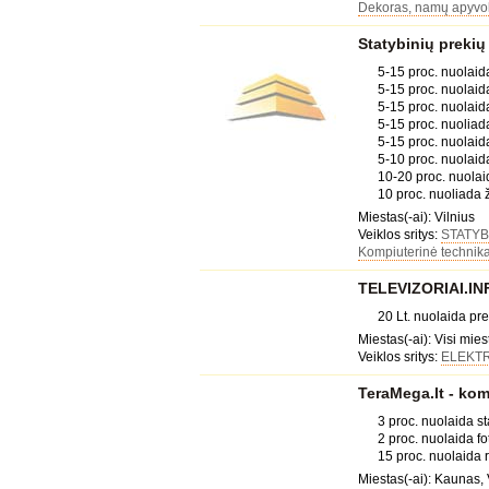
Dekoras, namų apyvo
Statybinių prekių
5-15 proc. nuolai
5-15 proc. nuolaida
5-15 proc. nuolaida
5-15 proc. nuolia
5-15 proc. nuolaid
5-10 proc. nuolaid
10-20 proc. nuola
10 proc. nuoliada
Miestas(-ai): Vilnius
Veiklos sritys:
STATYB
Kompiuterinė technik
TELEVIZORIAI.INFO
20 Lt. nuolaida p
Miestas(-ai): Visi mies
Veiklos sritys:
ELEKT
TeraMega.lt - kom
3 proc. nuolaida s
2 proc. nuolaida fo
15 proc. nuolaida
Miestas(-ai): Kaunas, 