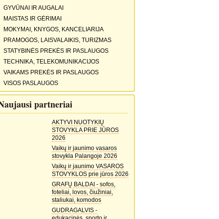
GYVŪNAI IR AUGALAI
MAISTAS IR GĖRIMAI
MOKYMAI, KNYGOS, KANCELIARIJA
PRAMOGOS, LAISVALAIKIS, TURIZMAS
STATYBINĖS PREKĖS IR PASLAUGOS
TECHNIKA, TELEKOMUNIKACIJOS
VAIKAMS PREKĖS IR PASLAUGOS
VISOS PASLAUGOS
Naujausi partneriai
AKTYVI NUOTYKIŲ
STOVYKLA PRIE JŪROS
2026
Vaikų ir jaunimo vasaros
stovykla Palangoje 2026
Vaikų ir jaunimo VASAROS
STOVYKLOS prie jūros 2026
GRAFŲ BALDAI - sofos,
foteliai, lovos, čiužiniai,
staliukai, komodos
GUDRAGALVIS -
edukacinės, sporto ir