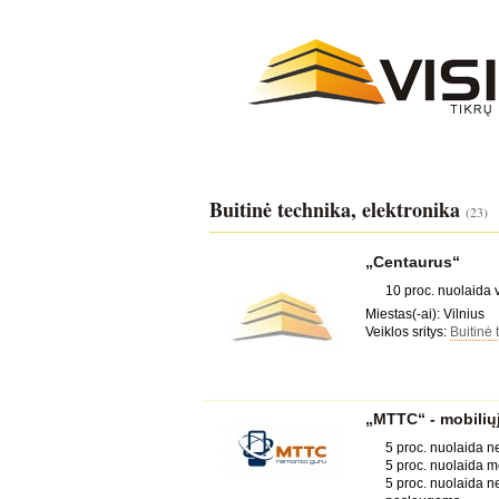
Buitinė technika, elektronika
(23)
„Centaurus“
10 proc. nuolaida 
Miestas(-ai): Vilnius
Veiklos sritys:
Buitinė 
„MTTC“ - mobilių
5 proc. nuolaida n
5 proc. nuolaida m
5 proc. nuolaida n