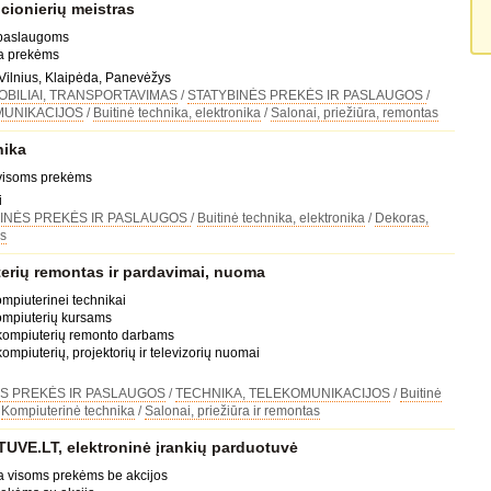
cionierių meistras
 paslaugoms
da prekėms
 Vilnius, Klaipėda, Panevėžys
BILIAI, TRANSPORTAVIMAS
/
STATYBINĖS PREKĖS IR PASLAUGOS
/
MUNIKACIJOS
/
Buitinė technika, elektronika
/
Salonai, priežiūra, remontas
nika
 visoms prekėms
i
INĖS PREKĖS IR PASLAUGOS
/
Buitinė technika, elektronika
/
Dekoras,
s
terių remontas ir pardavimai, nuoma
ompiuterinei technikai
ompiuterių kursams
 kompiuterių remonto darbams
ompiuterių, projektorių ir televizorių nuomai
S PREKĖS IR PASLAUGOS
/
TECHNIKA, TELEKOMUNIKACIJOS
/
Buitinė
/
Kompiuterinė technika
/
Salonai, priežiūra ir remontas
VE.LT, elektroninė įrankių parduotuvė
a visoms prekėms be akcijos