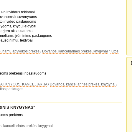
uko ir vidaus reklamai
dovanoms ir suvenyrams
oto ir video paslaugoms
nygoms, knygų leidybai
nterjero aksesuarams
rėmeliams, įrėminimo paslaugoms
pausdinimui. leidybai
, namų apyvokos prekės
/
Dovanos, kanceliarinės prekės, knygynai
/
Kitos
visoms prekėms ir paslaugoms
I, KNYGOS, KANCELIARIJA
/
Dovanos, kanceliarinės prekės, knygynai
/
itos paslaugos
RINIS KNYGYNAS“
visoms prekėms
, kanceliarinės prekės, knygynai