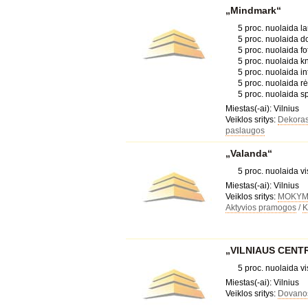
„Mindmark“
5 proc. nuolaida la
5 proc. nuolaida 
5 proc. nuolaida f
5 proc. nuolaida k
5 proc. nuolaida i
5 proc. nuolaida 
5 proc. nuolaida s
Miestas(-ai): Vilnius
Veiklos sritys:
Dekoras
paslaugos
„Valanda“
5 proc. nuolaida 
Miestas(-ai): Vilnius
Veiklos sritys:
MOKYMA
Aktyvios pramogos
/
K
„VILNIAUS CENT
5 proc. nuolaida 
Miestas(-ai): Vilnius
Veiklos sritys:
Dovanos