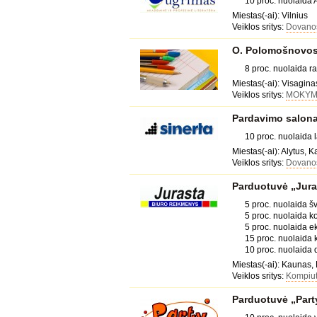
10 proc. nuolaida A
Miestas(-ai): Vilnius
Veiklos sritys:
Dovanos
O. Polomošnovos 
8 proc. nuolaida 
Miestas(-ai): Visagina
Veiklos sritys:
MOKYMA
Pardavimo salona
10 proc. nuolaida l
Miestas(-ai): Alytus, 
Veiklos sritys:
Dovanos
Parduotuvė „Jura
5 proc. nuolaida 
5 proc. nuolaida k
5 proc. nuolaida 
15 proc. nuolaida
10 proc. nuolaida 
Miestas(-ai): Kaunas,
Veiklos sritys:
Kompiut
Parduotuvė „Party