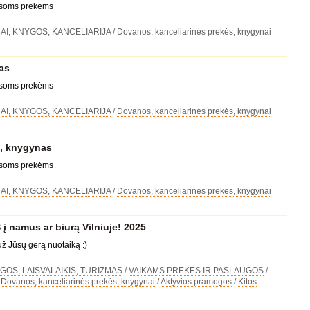
visoms prekėms
I, KNYGOS, KANCELIARIJA
/
Dovanos, kanceliarinės prekės, knygynai
as
visoms prekėms
I, KNYGOS, KANCELIARIJA
/
Dovanos, kanceliarinės prekės, knygynai
 knygynas
visoms prekėms
I, KNYGOS, KANCELIARIJA
/
Dovanos, kanceliarinės prekės, knygynai
 namus ar biurą Vilniuje! 2025
už Jūsų gerą nuotaiką :)
OS, LAISVALAIKIS, TURIZMAS
/
VAIKAMS PREKĖS IR PASLAUGOS
/
/
Dovanos, kanceliarinės prekės, knygynai
/
Aktyvios pramogos
/
Kitos