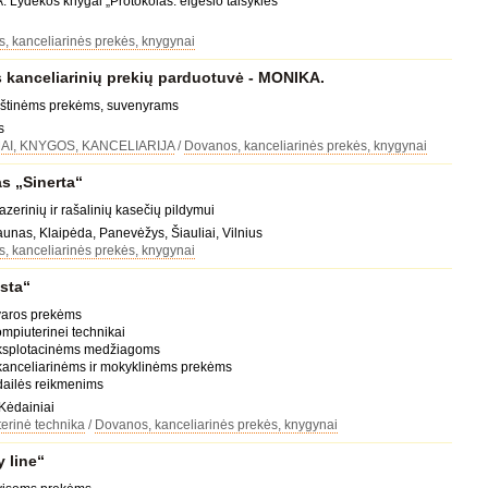
. Lydekos knygai „Protokolas: elgesio taisyklės“
, kanceliarinės prekės, knygynai
kanceliarinių prekių parduotuvė - MONIKA.
raštinėms prekėms, suvenyrams
s
I, KNYGOS, KANCELIARIJA
/
Dovanos, kanceliarinės prekės, knygynai
s „Sinerta“
azerinių ir rašalinių kasečių pildymui
Kaunas, Klaipėda, Panevėžys, Šiauliai, Vilnius
, kanceliarinės prekės, knygynai
sta“
švaros prekėms
ompiuterinei technikai
eksplotacinėms medžiagoms
 kanceliarinėms ir mokyklinėms prekėms
dailės reikmenims
 Kėdainiai
erinė technika
/
Dovanos, kanceliarinės prekės, knygynai
 line“