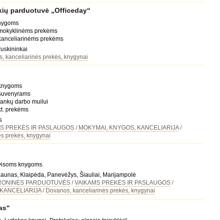
kių parduotuvė „Officeday“
knygoms
 mokyklinėms prekėms
 kanceliarinėms prekėms
ruskininkai
, kanceliarinės prekės, knygynai
 knygoms
 suvenyrams
rankų darbo muilui
kt. prekėms
s
S PREKĖS IR PASLAUGOS
/
MOKYMAI, KNYGOS, KANCELIARIJA
/
s prekės, knygynai
 visoms knygoms
 Kaunas, Klaipėda, Panevėžys, Šiauliai, Marijampolė
RONINĖS PARDUOTUVĖS
/
VAIKAMS PREKĖS IR PASLAUGOS
/
KANCELIARIJA
/
Dovanos, kanceliarinės prekės, knygynai
as“