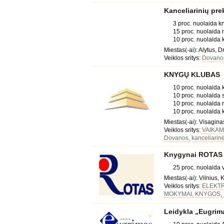
Kanceliarinių pre
3 proc. nuolaida 
15 proc. nuolaida
10 proc. nuolaida
Miestas(-ai): Alytus, D
Veiklos sritys:
Dovanos
KNYGŲ KLUBAS
10 proc. nuolaida
10 proc. nuolaida
10 proc. nuolaida 
10 proc. nuolaida 
Miestas(-ai): Visagina
Veiklos sritys:
VAIKAM
Dovanos, kanceliarinė
Knygynai ROTAS
25 proc. nuolaida
Miestas(-ai): Vilnius,
Veiklos sritys:
ELEKT
MOKYMAI, KNYGOS, 
Leidykla „Eugrim