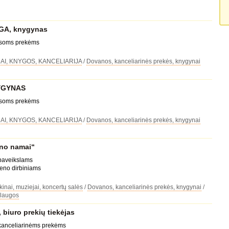
A, knygynas
visoms prekėms
I, KNYGOS, KANCELIARIJA
/
Dovanos, kanceliarinės prekės, knygynai
YGYNAS
visoms prekėms
I, KNYGOS, KANCELIARIJA
/
Dovanos, kanceliarinės prekės, knygynai
no namai“
 paveikslams
eno dirbiniams
 kinai, muziejai, koncertų salės
/
Dovanos, kanceliarinės prekės, knygynai
/
slaugos
biuro prekių tiekėjas
 kanceliarinėms prekėms