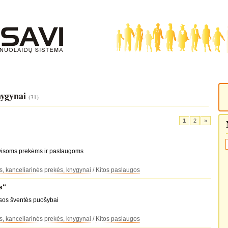
nygynai
(31)
1
2
»
 visoms prekėms ir paslaugoms
, kanceliarinės prekės, knygynai
/
Kitos paslaugos
s“
isos šventės puošybai
, kanceliarinės prekės, knygynai
/
Kitos paslaugos