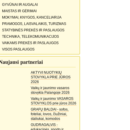
GYVŪNAI IR AUGALAI
MAISTAS IR GĖRIMAI
MOKYMAI, KNYGOS, KANCELIARIJA
PRAMOGOS, LAISVALAIKIS, TURIZMAS
STATYBINĖS PREKĖS IR PASLAUGOS
TECHNIKA, TELEKOMUNIKACIJOS
VAIKAMS PREKĖS IR PASLAUGOS
VISOS PASLAUGOS
Naujausi partneriai
AKTYVI NUOTYKIŲ
STOVYKLA PRIE JŪROS
2026
Vaikų ir jaunimo vasaros
stovykla Palangoje 2026
Vaikų ir jaunimo VASAROS
STOVYKLOS prie jūros 2026
GRAFŲ BALDAI - sofos,
foteliai, lovos, čiužiniai,
staliukai, komodos
GUDRAGALVIS -
edukacinės, sporto ir