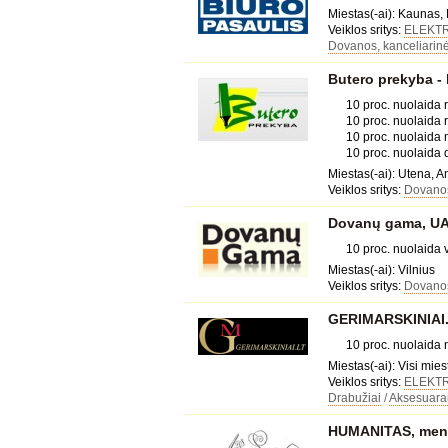
Miestas(-ai): Kaunas, 
Veiklos sritys:
ELEKT
Dovanos, kanceliarinė
Butero prekyba - 
10 proc. nuolaida
10 proc. nuolaida 
10 proc. nuolaida
10 proc. nuolaida
Miestas(-ai): Utena, A
Veiklos sritys:
Dovanos
Dovanų gama, U
10 proc. nuolaida
Miestas(-ai): Vilnius
Veiklos sritys:
Dovanos
GERIMARSKINIAI.LT
10 proc. nuolaida
Miestas(-ai): Visi mies
Veiklos sritys:
ELEKT
Drabužiai
/
Aksesuara
HUMANITAS, meno