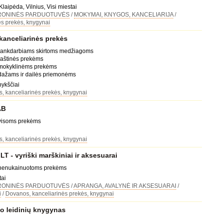
Klaipėda, Vilnius, Visi miestai
RONINĖS PARDUOTUVĖS
/
MOKYMAI, KNYGOS, KANCELIARIJA
/
s prekės, knygynai
kanceliarinės prekės
 rankdarbiams skirtoms medžiagoms
raštinės prekėms
 mokyklinėms prekėms
 dažams ir dailės priemonėms
nykščiai
, kanceliarinės prekės, knygynai
AB
 visoms prekėms
, kanceliarinės prekės, knygynai
 - vyriški marškiniai ir aksesuarai
 nenukainuotoms prekėms
tai
RONINĖS PARDUOTUVĖS
/
APRANGA, AVALYNĖ IR AKSESUARAI
/
i
/
Dovanos, kanceliarinės prekės, knygynai
 leidinių knygynas