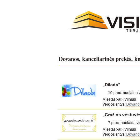
Dovanos, kanceliarinės prekės, k
„Dilada“
10 proc. nuolaida
Miestas(-ai): Vilnius
Veiklos sritys:
Dovanos
„Gražios vestuvė
7 proc. nuolaida v
Miestas(-ai): Vilnius
Veiklos sritys:
Dovanos