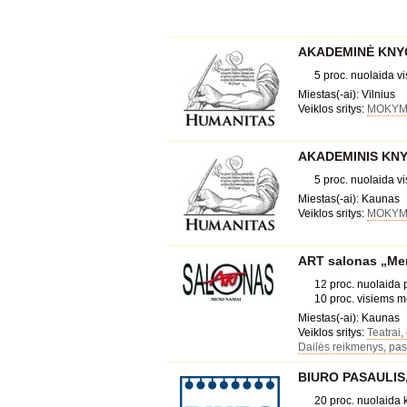
AKADEMINĖ KNYG
5 proc. nuolaida 
Miestas(-ai): Vilnius
Veiklos sritys:
MOKYMA
AKADEMINIS KN
5 proc. nuolaida 
Miestas(-ai): Kaunas
Veiklos sritys:
MOKYMA
ART salonas „Me
12 proc. nuolaida
10 proc. visiems m
Miestas(-ai): Kaunas
Veiklos sritys:
Teatrai,
Dailės reikmenys, pa
BIURO PASAULIS, 
20 proc. nuolaida